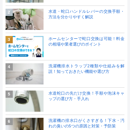
水道・蛇口ハンドルレバーの交換手順・
2
方法を分かりやすく解説
ホームセンターで蛇口交換は可能！料金
3
の相場や業者選びのポイント
洗濯機排水トラップ2種類や仕組みを解
4
説！知っておきたい機能や選び方
水道蛇口の先だけ交換！手順や泡沫キャ
5
ップの選び方・手入れ
洗濯機の排水口がくさすぎる！下水・汚
6
れの臭いの5つの原因と対策・予防策