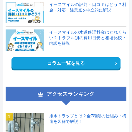
イースマイルの評判・口コミはどう？料
金・対応・注意点を中立的に解説
イースマイルの水道修理料金はどれくら
い？トラブル別の費用目安と相場比較・
内訳を解説
コラム一覧を見る
アクセスランキング
排水トラップとは？全7種類の仕組み・構
1
造を図解で解説！