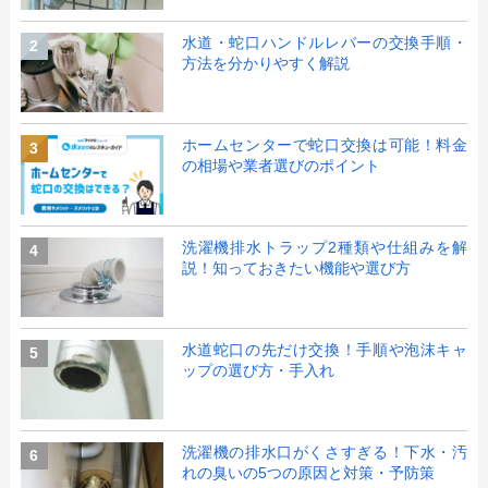
水道・蛇口ハンドルレバーの交換手順・
2
方法を分かりやすく解説
ホームセンターで蛇口交換は可能！料金
3
の相場や業者選びのポイント
洗濯機排水トラップ2種類や仕組みを解
4
説！知っておきたい機能や選び方
水道蛇口の先だけ交換！手順や泡沫キャ
5
ップの選び方・手入れ
洗濯機の排水口がくさすぎる！下水・汚
6
れの臭いの5つの原因と対策・予防策