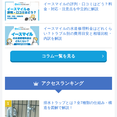
イースマイルの評判・口コミはどう？料
金・対応・注意点を中立的に解説
イースマイルの水道修理料金はどれくら
い？トラブル別の費用目安と相場比較・
内訳を解説
コラム一覧を見る
アクセスランキング
排水トラップとは？全7種類の仕組み・構
1
造を図解で解説！