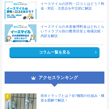
イースマイルの評判・口コミはどう？料
金・対応・注意点を中立的に解説
イースマイルの水道修理料金はどれくら
い？トラブル別の費用目安と相場比較・
内訳を解説
コラム一覧を見る
アクセスランキング
排水トラップとは？全7種類の仕組み・構
1
造を図解で解説！