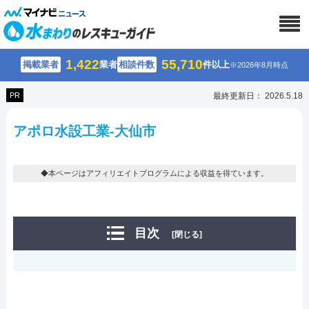
1,422
55,710
掲載業者
業者
相談件数
件以上
※2026年8月時点
PR
最終更新日： 2026.5.18
アポロ水設工業-大仙市
◆本ページはアフィリエイトプログラムによる収益を得ています。
目次
[閉じる]