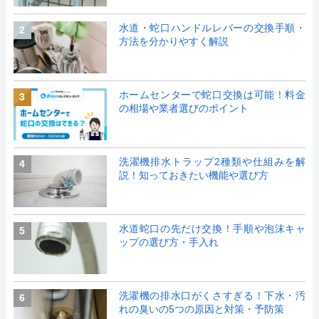
水道・蛇口ハンドルレバーの交換手順・
2
方法を分かりやすく解説
ホームセンターで蛇口交換は可能！料金
3
の相場や業者選びのポイント
洗濯機排水トラップ2種類や仕組みを解
4
説！知っておきたい機能や選び方
水道蛇口の先だけ交換！手順や泡沫キャ
5
ップの選び方・手入れ
洗濯機の排水口がくさすぎる！下水・汚
6
れの臭いの5つの原因と対策・予防策