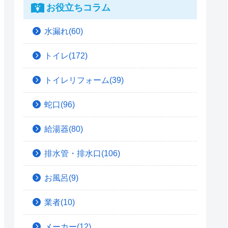
お役立ちコラム
水漏れ(60)
トイレ(172)
トイレリフォーム(39)
蛇口(96)
給湯器(80)
排水管・排水口(106)
お風呂(9)
業者(10)
メーカー(12)