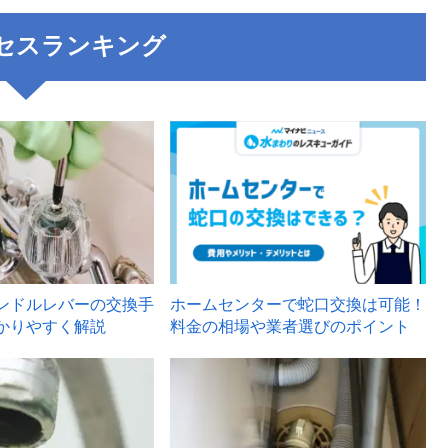
セスランキング
3
ンドルレバーの交換手
ホームセンターで蛇口交換は可能！
かりやすく解説
料金の相場や業者選びのポイント
6