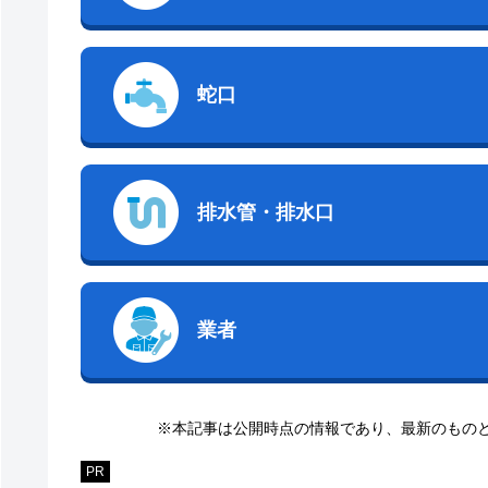
蛇口
排水管・排水口
業者
※本記事は公開時点の情報であり、最新のもの
PR