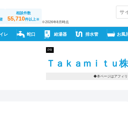
相談件数
55,710
者
件以上
※
※2026年8月時点
イレ
蛇口
給湯器
排水管
お風
PR
Ｔａｋａｍｉｔｕ株
◆本ページはアフィリ