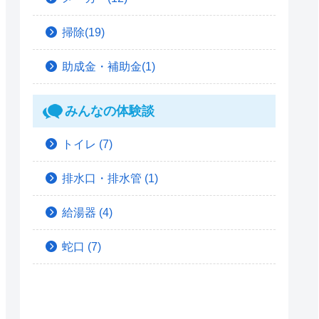
掃除(19)
助成金・補助金(1)
みんなの体験談
トイレ
(7)
排水口・排水管
(1)
給湯器
(4)
蛇口
(7)