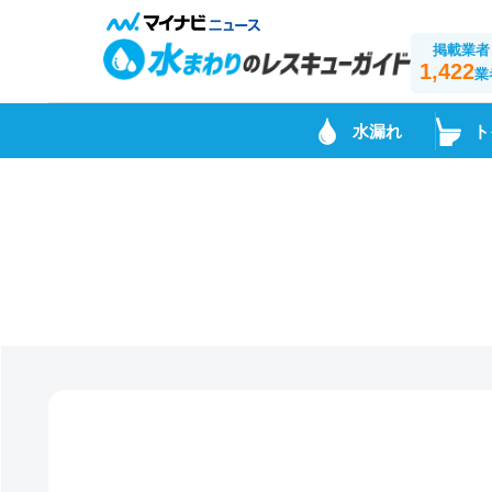
掲載業者
1,422
業
水漏れ
ト