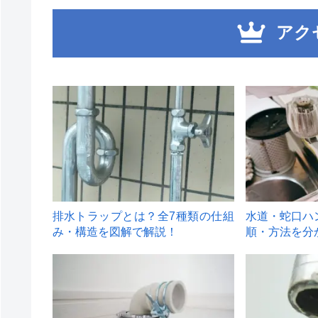
アク
1
2
排水トラップとは？全7種類の仕組
水道・蛇口ハ
み・構造を図解で解説！
順・方法を分
4
5