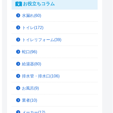
お役立ちコラム
水漏れ(60)
トイレ(172)
トイレリフォーム(39)
蛇口(96)
給湯器(80)
排水管・排水口(106)
お風呂(9)
業者(10)
メーカー(12)