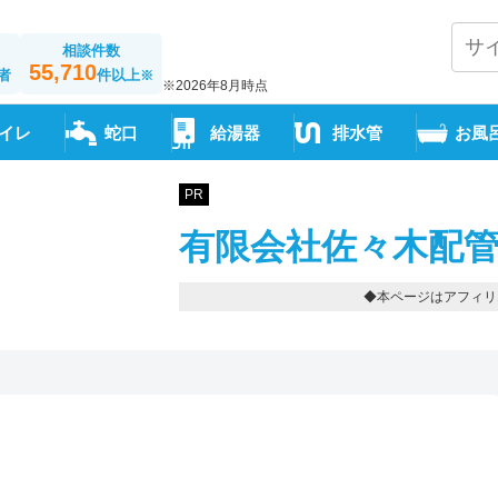
相談件数
55,710
者
件以上
※
※2026年8月時点
イレ
蛇口
給湯器
排水管
お風
PR
有限会社佐々木配管
◆本ページはアフィリ