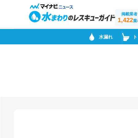
掲載業者
1,422
業
水漏れ
ト