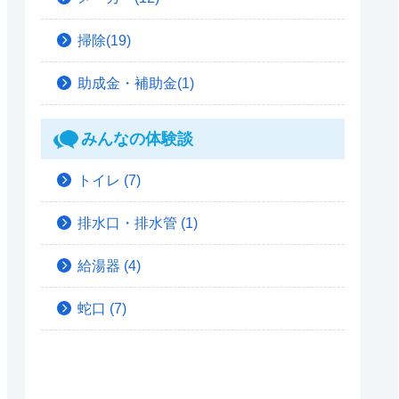
掃除(19)
助成金・補助金(1)
みんなの体験談
トイレ
(7)
排水口・排水管
(1)
給湯器
(4)
蛇口
(7)