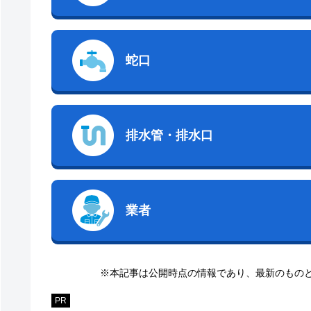
蛇口
排水管・排水口
業者
※本記事は公開時点の情報であり、最新のもの
PR