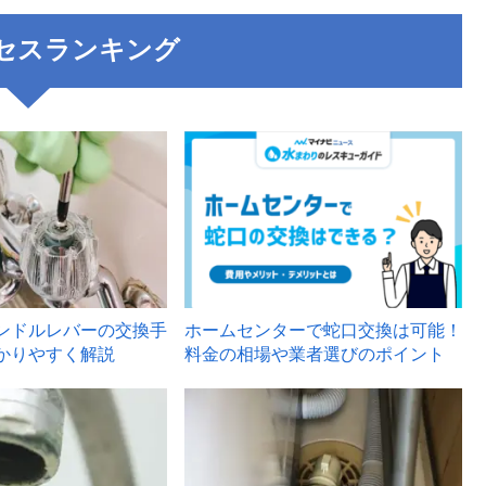
セスランキング
3
ンドルレバーの交換手
ホームセンターで蛇口交換は可能！
かりやすく解説
料金の相場や業者選びのポイント
6