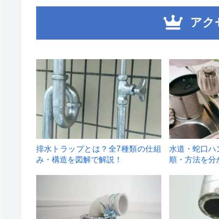
アク
1
2
排水トラップとは？全7種類の仕組
水道・蛇口ハ
み・構造を図解で解説！
順・方法を分
4
5