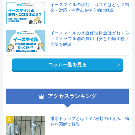
イースマイルの評判・口コミはどう？料
金・対応・注意点を中立的に解説
イースマイルの水道修理料金はどれくら
い？トラブル別の費用目安と相場比較・
内訳を解説
コラム一覧を見る
アクセスランキング
排水トラップとは？全7種類の仕組み・構
1
造を図解で解説！