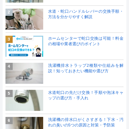
水道・蛇口ハンドルレバーの交換手順・
2
方法を分かりやすく解説
ホームセンターで蛇口交換は可能！料金
3
の相場や業者選びのポイント
洗濯機排水トラップ2種類や仕組みを解
4
説！知っておきたい機能や選び方
水道蛇口の先だけ交換！手順や泡沫キャ
5
ップの選び方・手入れ
洗濯機の排水口がくさすぎる！下水・汚
6
れの臭いの5つの原因と対策・予防策