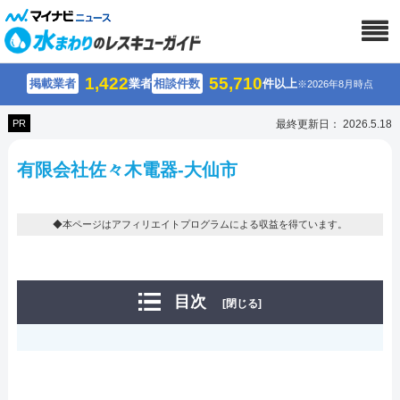
1,422
55,710
掲載業者
業者
相談件数
件以上
※2026年8月時点
PR
最終更新日： 2026.5.18
有限会社佐々木電器-大仙市
◆本ページはアフィリエイトプログラムによる収益を得ています。
目次
[閉じる]