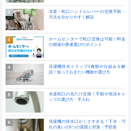
水道・蛇口ハンドルレバーの交換手順・
2
方法を分かりやすく解説
ホームセンターで蛇口交換は可能！料金
3
の相場や業者選びのポイント
洗濯機排水トラップ2種類や仕組みを解
4
説！知っておきたい機能や選び方
水道蛇口の先だけ交換！手順や泡沫キャ
5
ップの選び方・手入れ
洗濯機の排水口がくさすぎる！下水・汚
6
れの臭いの5つの原因と対策・予防策