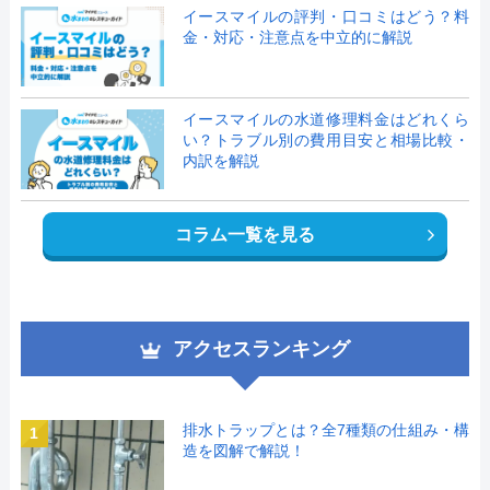
イースマイルの評判・口コミはどう？料
金・対応・注意点を中立的に解説
イースマイルの水道修理料金はどれくら
い？トラブル別の費用目安と相場比較・
内訳を解説
コラム一覧を見る
アクセスランキング
排水トラップとは？全7種類の仕組み・構
1
造を図解で解説！