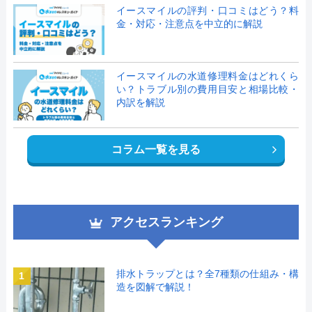
イースマイルの評判・口コミはどう？料
金・対応・注意点を中立的に解説
イースマイルの水道修理料金はどれくら
い？トラブル別の費用目安と相場比較・
内訳を解説
コラム一覧を見る
アクセスランキング
排水トラップとは？全7種類の仕組み・構
1
造を図解で解説！