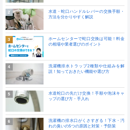
水道・蛇口ハンドルレバーの交換手順・
2
方法を分かりやすく解説
ホームセンターで蛇口交換は可能！料金
3
の相場や業者選びのポイント
洗濯機排水トラップ2種類や仕組みを解
4
説！知っておきたい機能や選び方
水道蛇口の先だけ交換！手順や泡沫キャ
5
ップの選び方・手入れ
洗濯機の排水口がくさすぎる！下水・汚
6
れの臭いの5つの原因と対策・予防策