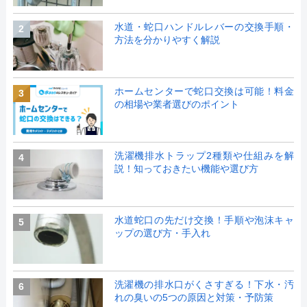
水道・蛇口ハンドルレバーの交換手順・
2
方法を分かりやすく解説
ホームセンターで蛇口交換は可能！料金
3
の相場や業者選びのポイント
洗濯機排水トラップ2種類や仕組みを解
4
説！知っておきたい機能や選び方
水道蛇口の先だけ交換！手順や泡沫キャ
5
ップの選び方・手入れ
洗濯機の排水口がくさすぎる！下水・汚
6
れの臭いの5つの原因と対策・予防策