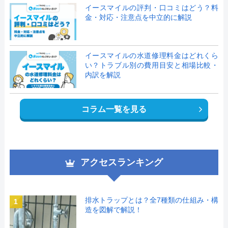
イースマイルの評判・口コミはどう？料
金・対応・注意点を中立的に解説
イースマイルの水道修理料金はどれくら
い？トラブル別の費用目安と相場比較・
内訳を解説
コラム一覧を見る
アクセスランキング
排水トラップとは？全7種類の仕組み・構
1
造を図解で解説！