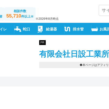
相談件数
55,710
者
件以上
※
※2026年8月時点
イレ
蛇口
給湯器
排水管
お風
PR
有限会社日設工業所
◆本ページはアフィリ