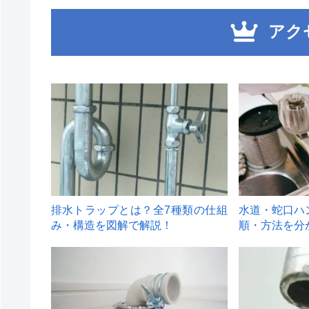
アク
1
2
排水トラップとは？全7種類の仕組
水道・蛇口ハ
み・構造を図解で解説！
順・方法を分
4
5