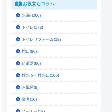
お役立ちコラム
水漏れ(60)
トイレ(172)
トイレリフォーム(39)
蛇口(96)
給湯器(80)
排水管・排水口(106)
お風呂(9)
業者(10)
メーカー(12)