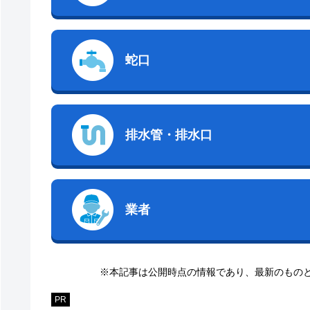
蛇口
排水管・排水口
業者
※本記事は公開時点の情報であり、最新のもの
PR