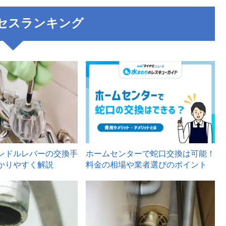
セスランキング
3
ンドルレバーの交換手
ホームセンターで蛇口交換は可能！
かりやすく解説
料金の相場や業者選びのポイント
6