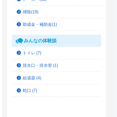
掃除(19)
助成金・補助金(1)
みんなの体験談
トイレ
(7)
排水口・排水管
(1)
給湯器
(4)
蛇口
(7)