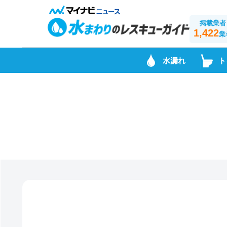
掲載業者
1,422
業
水漏れ
ト