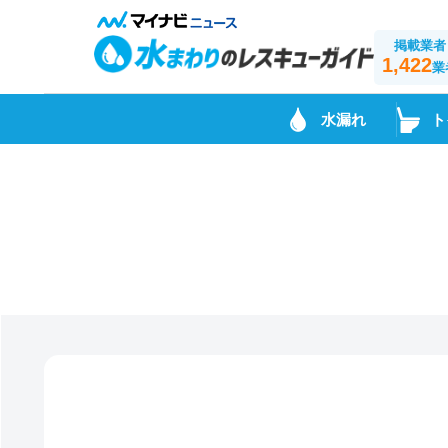
掲載業者
1,422
業
水漏れ
ト