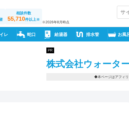
相談件数
55,710
者
件以上
※
※2026年8月時点
イレ
蛇口
給湯器
排水管
お風
PR
株式会社ウォーター
◆本ページはアフィリ