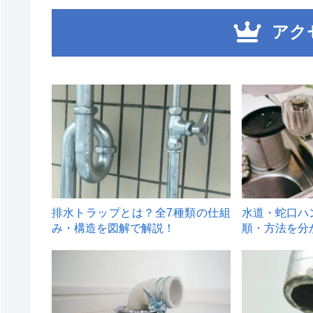
アク
1
2
排水トラップとは？全7種類の仕組
水道・蛇口ハ
み・構造を図解で解説！
順・方法を分
4
5