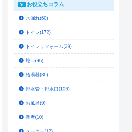
お役立ちコラム
水漏れ(60)
トイレ(172)
トイレリフォーム(39)
蛇口(96)
給湯器(80)
排水管・排水口(106)
お風呂(9)
業者(10)
メーカー(12)