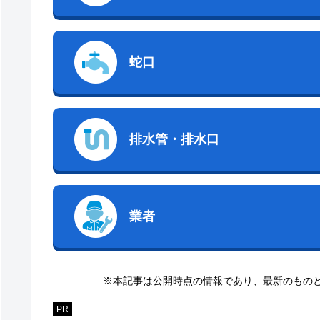
蛇口
排水管・排水口
業者
※本記事は公開時点の情報であり、最新のもの
PR