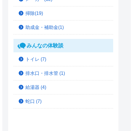
掃除(19)
助成金・補助金(1)
みんなの体験談
トイレ
(7)
排水口・排水管
(1)
給湯器
(4)
蛇口
(7)