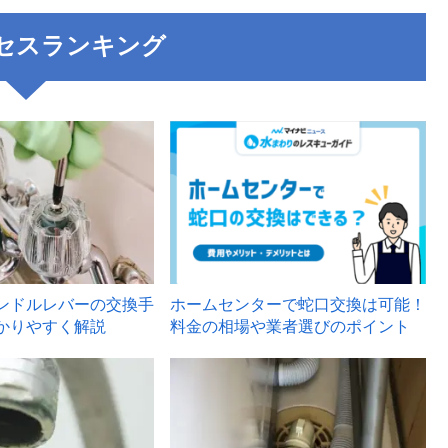
セスランキング
3
ンドルレバーの交換手
ホームセンターで蛇口交換は可能！
かりやすく解説
料金の相場や業者選びのポイント
6