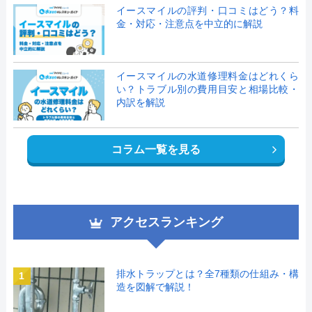
イースマイルの評判・口コミはどう？料
金・対応・注意点を中立的に解説
イースマイルの水道修理料金はどれくら
い？トラブル別の費用目安と相場比較・
内訳を解説
コラム一覧を見る
アクセスランキング
排水トラップとは？全7種類の仕組み・構
1
造を図解で解説！