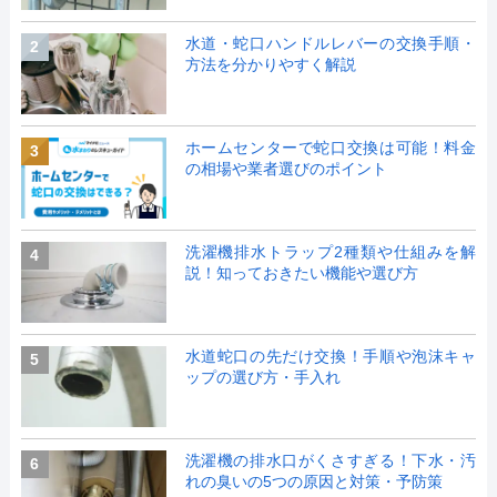
水道・蛇口ハンドルレバーの交換手順・
2
方法を分かりやすく解説
ホームセンターで蛇口交換は可能！料金
3
の相場や業者選びのポイント
洗濯機排水トラップ2種類や仕組みを解
4
説！知っておきたい機能や選び方
水道蛇口の先だけ交換！手順や泡沫キャ
5
ップの選び方・手入れ
洗濯機の排水口がくさすぎる！下水・汚
6
れの臭いの5つの原因と対策・予防策