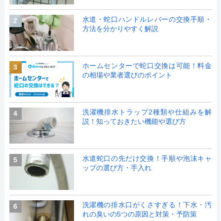
水道・蛇口ハンドルレバーの交換手順・
2
方法を分かりやすく解説
ホームセンターで蛇口交換は可能！料金
3
の相場や業者選びのポイント
洗濯機排水トラップ2種類や仕組みを解
4
説！知っておきたい機能や選び方
水道蛇口の先だけ交換！手順や泡沫キャ
5
ップの選び方・手入れ
洗濯機の排水口がくさすぎる！下水・汚
6
れの臭いの5つの原因と対策・予防策