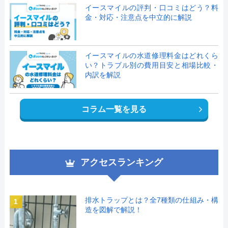
イースマイルの評判・口コミはどう？料
金・対応・注意点を中立的に解説
イースマイルの水道修理料金はどれくら
い？トラブル別の費用目安と相場比較・
内訳を解説
コラム一覧を見る
アクセスランキング
排水トラップとは？全7種類の仕組み・構
1
造を図解で解説！