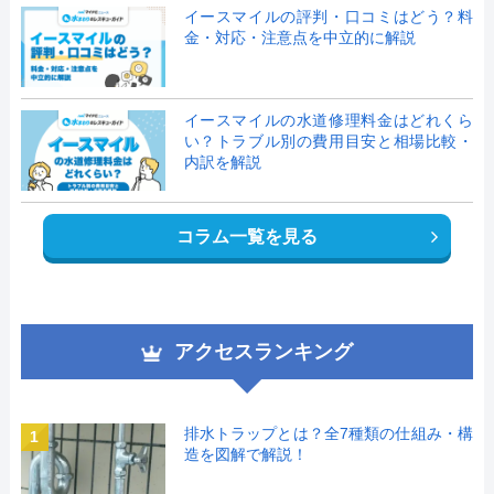
イースマイルの評判・口コミはどう？料
金・対応・注意点を中立的に解説
イースマイルの水道修理料金はどれくら
い？トラブル別の費用目安と相場比較・
内訳を解説
コラム一覧を見る
アクセスランキング
排水トラップとは？全7種類の仕組み・構
1
造を図解で解説！