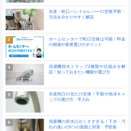
水道・蛇口ハンドルレバーの交換手順・
2
方法を分かりやすく解説
ホームセンターで蛇口交換は可能！料金
3
の相場や業者選びのポイント
洗濯機排水トラップ2種類や仕組みを解
4
説！知っておきたい機能や選び方
水道蛇口の先だけ交換！手順や泡沫キャ
5
ップの選び方・手入れ
洗濯機の排水口がくさすぎる！下水・汚
6
れの臭いの5つの原因と対策・予防策