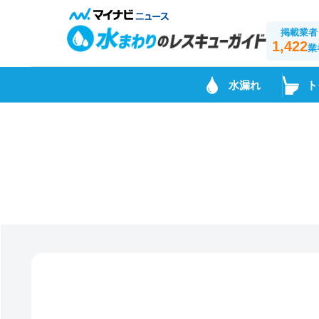
掲載業者
1,422
業
水漏れ
ト