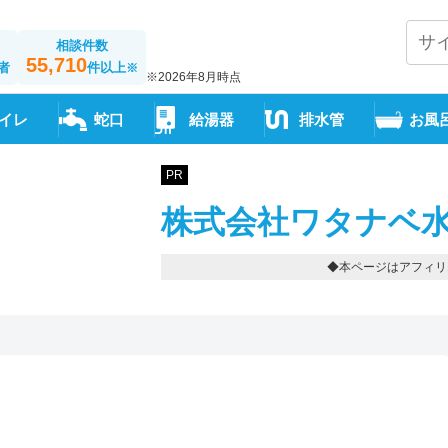
相談件数
55,710
者
件以上
※
※2026年8月時点
イレ
蛇口
給湯器
排水管
お風
PR
株式会社ワタナベ水
◆本ページはアフィリ