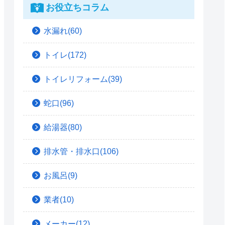
お役立ちコラム
水漏れ(60)
トイレ(172)
トイレリフォーム(39)
蛇口(96)
給湯器(80)
排水管・排水口(106)
お風呂(9)
業者(10)
メーカー(12)