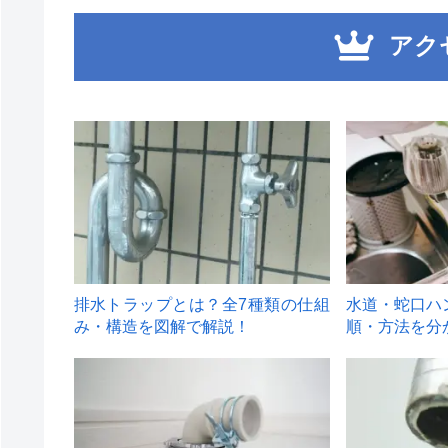
アク
1
2
排水トラップとは？全7種類の仕組
水道・蛇口ハ
み・構造を図解で解説！
順・方法を分
4
5