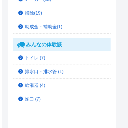
掃除(19)
助成金・補助金(1)
みんなの体験談
トイレ
(7)
排水口・排水管
(1)
給湯器
(4)
蛇口
(7)