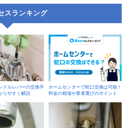
セスランキング
3
ンドルレバーの交換手
ホームセンターで蛇口交換は可能！
かりやすく解説
料金の相場や業者選びのポイント
6