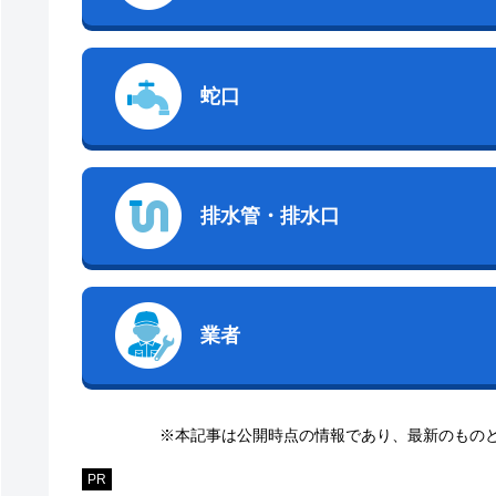
蛇口
排水管・排水口
業者
※本記事は公開時点の情報であり、最新のもの
PR