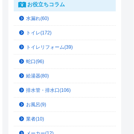
お役立ちコラム
水漏れ(60)
トイレ(172)
トイレリフォーム(39)
蛇口(96)
給湯器(80)
排水管・排水口(106)
お風呂(9)
業者(10)
メーカー(12)