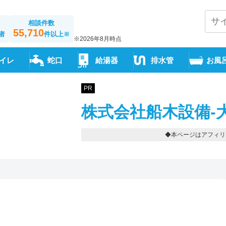
相談件数
55,710
者
件以上
※
※2026年8月時点
イレ
蛇口
給湯器
排水管
お風
PR
株式会社船木設備-
◆本ページはアフィリ