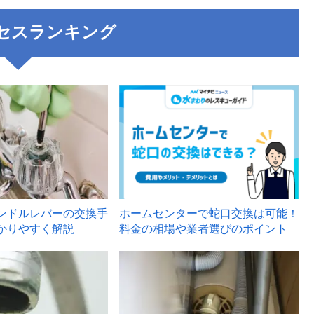
セスランキング
3
ンドルレバーの交換手
ホームセンターで蛇口交換は可能！
かりやすく解説
料金の相場や業者選びのポイント
6