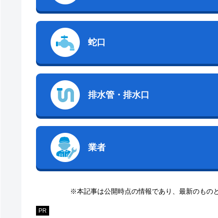
蛇口
排水管・排水口
業者
※本記事は公開時点の情報であり、最新のもの
PR