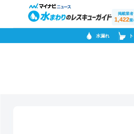
掲載業者
1,422
業
水漏れ
ト