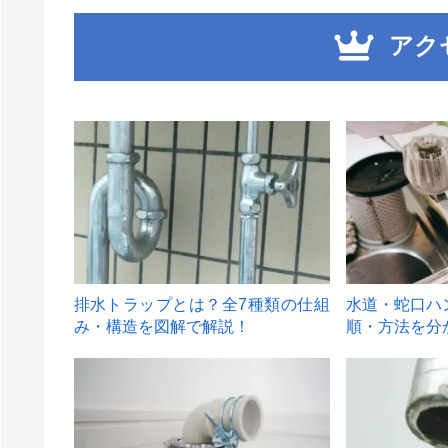
アク
1
2
排水トラップとは？全7種類の仕組
水道・蛇口ハ
み・構造を図解で解説！
順・方法を分
4
5