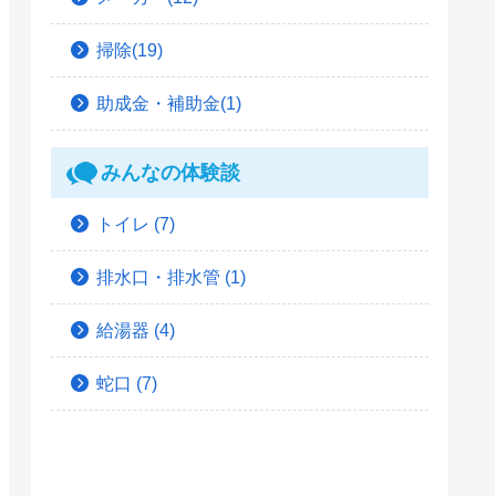
掃除(19)
助成金・補助金(1)
みんなの体験談
トイレ
(7)
排水口・排水管
(1)
給湯器
(4)
蛇口
(7)