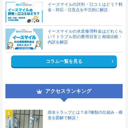
イースマイルの評判・口コミはどう？料
金・対応・注意点を中立的に解説
イースマイルの水道修理料金はどれくら
い？トラブル別の費用目安と相場比較・
内訳を解説
コラム一覧を見る
アクセスランキング
排水トラップとは？全7種類の仕組み・構
1
造を図解で解説！