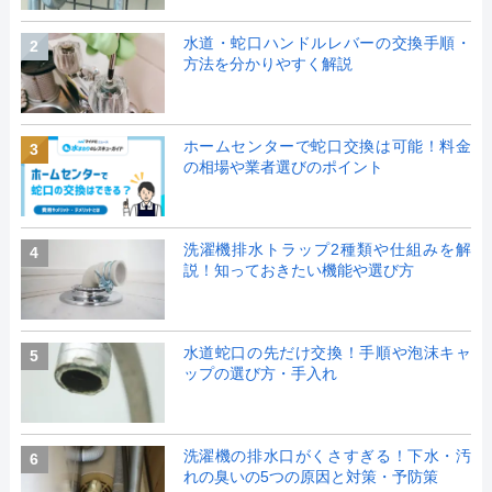
水道・蛇口ハンドルレバーの交換手順・
2
方法を分かりやすく解説
ホームセンターで蛇口交換は可能！料金
3
の相場や業者選びのポイント
洗濯機排水トラップ2種類や仕組みを解
4
説！知っておきたい機能や選び方
水道蛇口の先だけ交換！手順や泡沫キャ
5
ップの選び方・手入れ
洗濯機の排水口がくさすぎる！下水・汚
6
れの臭いの5つの原因と対策・予防策