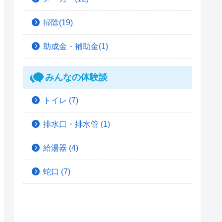
掃除(19)
助成金・補助金(1)
みんなの体験談
トイレ
(7)
排水口・排水管
(1)
給湯器
(4)
蛇口
(7)