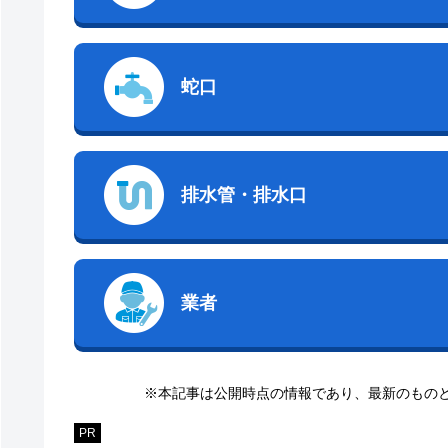
蛇口
排水管・排水口
業者
※本記事は公開時点の情報であり、最新のもの
PR