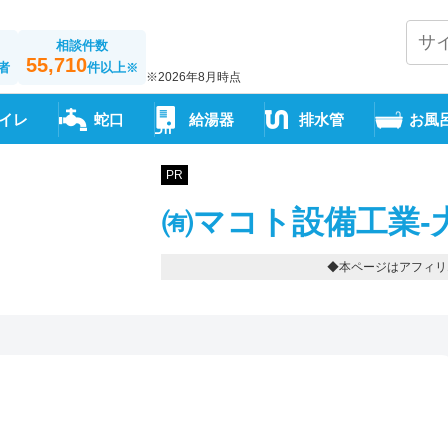
相談件数
55,710
者
件以上
※
※2026年8月時点
イレ
蛇口
給湯器
排水管
お風
PR
㈲マコト設備工業-
◆本ページはアフィリ