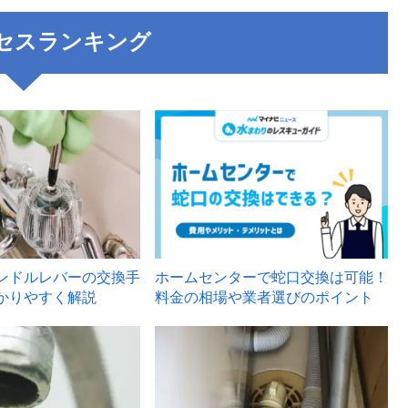
セスランキング
3
ンドルレバーの交換手
ホームセンターで蛇口交換は可能！
かりやすく解説
料金の相場や業者選びのポイント
6