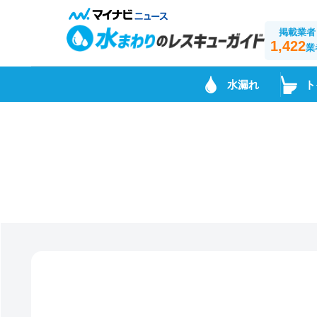
掲載業者
1,422
業
水漏れ
ト