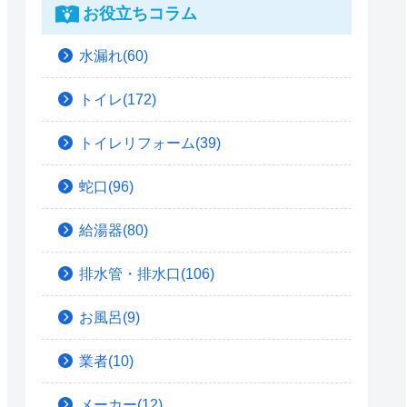
お役立ちコラム
水漏れ(60)
トイレ(172)
トイレリフォーム(39)
蛇口(96)
給湯器(80)
排水管・排水口(106)
お風呂(9)
業者(10)
メーカー(12)