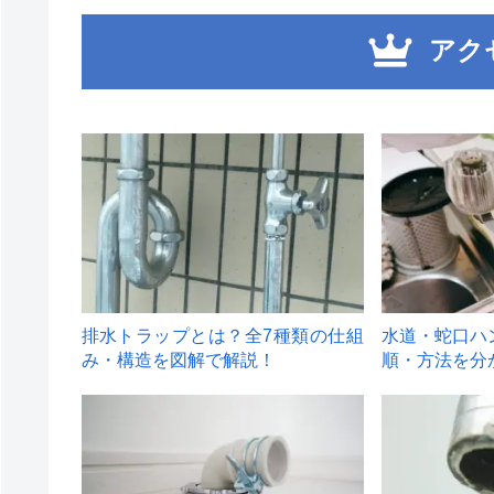
アク
1
2
排水トラップとは？全7種類の仕組
水道・蛇口ハ
み・構造を図解で解説！
順・方法を分
4
5