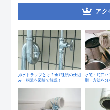
アク
1
2
排水トラップとは？全7種類の仕組
水道・蛇口ハ
み・構造を図解で解説！
順・方法を分
4
5