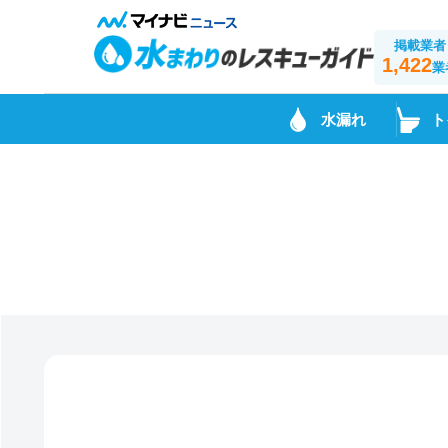
掲載業者
1,422
業
水漏れ
ト