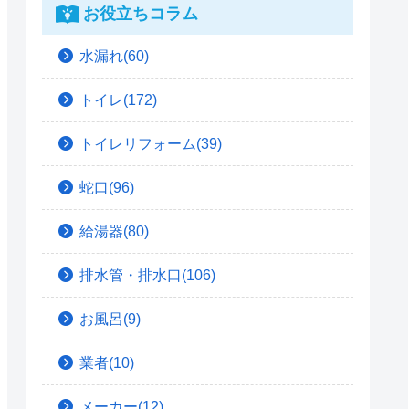
お役立ちコラム
水漏れ(60)
トイレ(172)
トイレリフォーム(39)
蛇口(96)
給湯器(80)
排水管・排水口(106)
お風呂(9)
業者(10)
メーカー(12)