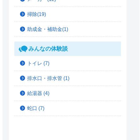
掃除(19)
助成金・補助金(1)
みんなの体験談
トイレ
(7)
排水口・排水管
(1)
給湯器
(4)
蛇口
(7)