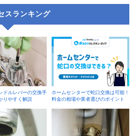
セスランキング
3
ンドルレバーの交換手
ホームセンターで蛇口交換は可能！
かりやすく解説
料金の相場や業者選びのポイント
6