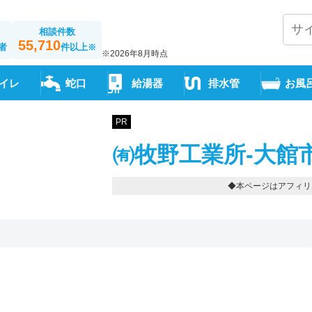
相談件数
55,710
者
件以上
※
※2026年8月時点
イレ
蛇口
給湯器
排水管
お風
PR
㈲牧野工業所-大館
◆本ページはアフィリ