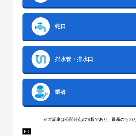
蛇口
排水管・排水口
業者
※本記事は公開時点の情報であり、最新のもの
PR