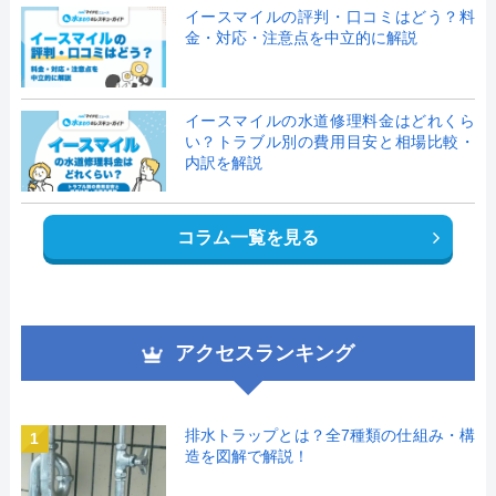
イースマイルの評判・口コミはどう？料
金・対応・注意点を中立的に解説
イースマイルの水道修理料金はどれくら
い？トラブル別の費用目安と相場比較・
内訳を解説
コラム一覧を見る
アクセスランキング
排水トラップとは？全7種類の仕組み・構
1
造を図解で解説！