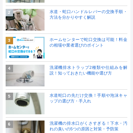
水道・蛇口ハンドルレバーの交換手順・
2
方法を分かりやすく解説
ホームセンターで蛇口交換は可能！料金
3
の相場や業者選びのポイント
洗濯機排水トラップ2種類や仕組みを解
4
説！知っておきたい機能や選び方
水道蛇口の先だけ交換！手順や泡沫キャ
5
ップの選び方・手入れ
洗濯機の排水口がくさすぎる！下水・汚
6
れの臭いの5つの原因と対策・予防策