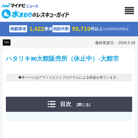
1,422
55,710
掲載業者
業者
相談件数
件以上
※2026年8月時点
PR
最終更新日： 2026.5.18
ハタリキ㈱大館販売所（休止中）-大館市
◆本ページはアフィリエイトプログラムによる収益を得ています。
目次
[閉じる]