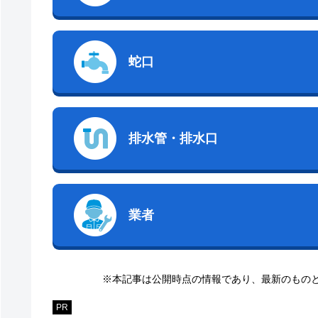
蛇口
排水管・排水口
業者
※本記事は公開時点の情報であり、最新のもの
PR