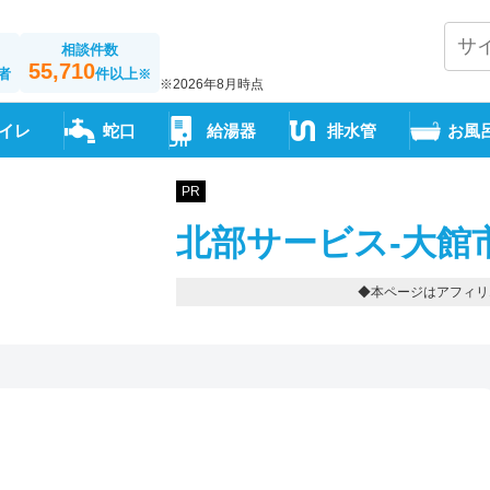
相談件数
55,710
者
件以上
※
※2026年8月時点
イレ
蛇口
給湯器
排水管
お風
PR
北部サービス-大館
◆本ページはアフィリ