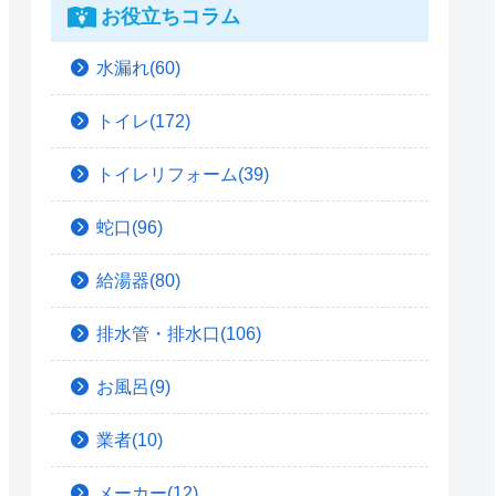
お役立ちコラム
水漏れ(60)
トイレ(172)
トイレリフォーム(39)
蛇口(96)
給湯器(80)
排水管・排水口(106)
お風呂(9)
業者(10)
メーカー(12)