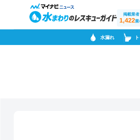
掲載業者
1,422
業
水漏れ
ト