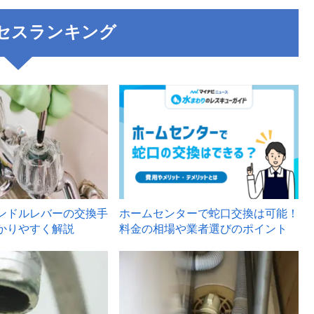
セスランキング
3
ンドルレバーの交換手
ホームセンターで蛇口交換は可能！
かりやすく解説
料金の相場や業者選びのポイント
6