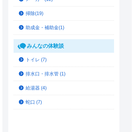
掃除(19)
助成金・補助金(1)
みんなの体験談
トイレ
(7)
排水口・排水管
(1)
給湯器
(4)
蛇口
(7)