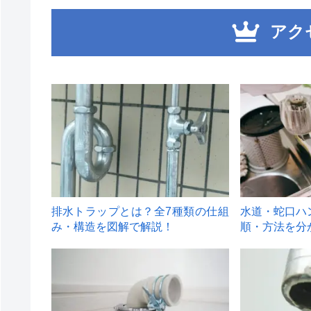
アク
1
2
排水トラップとは？全7種類の仕組
水道・蛇口ハ
み・構造を図解で解説！
順・方法を分
4
5