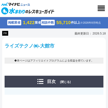
1,422
55,710
掲載業者
業者
相談件数
件以上
※2026年8月時点
PR
最終更新日： 2026.5.18
ライズテクノ㈱-大館市
◆本ページはアフィリエイトプログラムによる収益を得ています。
目次
[閉じる]