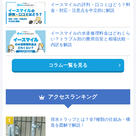
イースマイルの評判・口コミはどう？料
金・対応・注意点を中立的に解説
イースマイルの水道修理料金はどれくら
い？トラブル別の費用目安と相場比較・
内訳を解説
コラム一覧を見る
アクセスランキング
排水トラップとは？全7種類の仕組み・構
1
造を図解で解説！