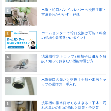
水道・蛇口ハンドルレバーの交換手順・
2
方法を分かりやすく解説
ホームセンターで蛇口交換は可能！料金
3
の相場や業者選びのポイント
洗濯機排水トラップ2種類や仕組みを解
4
説！知っておきたい機能や選び方
水道蛇口の先だけ交換！手順や泡沫キャ
5
ップの選び方・手入れ
洗濯機の排水口がくさすぎる！下水・汚
6
れの臭いの5つの原因と対策・予防策