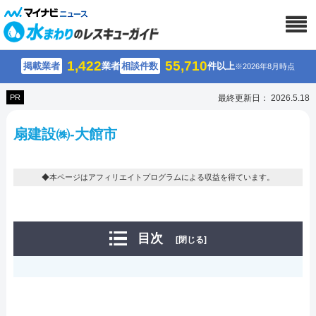
1,422
55,710
掲載業者
業者
相談件数
件以上
※2026年8月時点
PR
最終更新日： 2026.5.18
扇建設㈱-大館市
◆本ページはアフィリエイトプログラムによる収益を得ています。
目次
[閉じる]