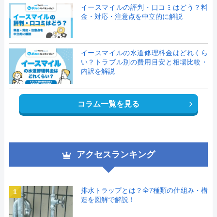
イースマイルの評判・口コミはどう？料
金・対応・注意点を中立的に解説
イースマイルの水道修理料金はどれくら
い？トラブル別の費用目安と相場比較・
内訳を解説
コラム一覧を見る
アクセスランキング
排水トラップとは？全7種類の仕組み・構
1
造を図解で解説！