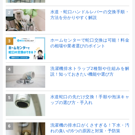
水道・蛇口ハンドルレバーの交換手順・
2
方法を分かりやすく解説
ホームセンターで蛇口交換は可能！料金
3
の相場や業者選びのポイント
洗濯機排水トラップ2種類や仕組みを解
4
説！知っておきたい機能や選び方
水道蛇口の先だけ交換！手順や泡沫キャ
5
ップの選び方・手入れ
洗濯機の排水口がくさすぎる！下水・汚
6
れの臭いの5つの原因と対策・予防策