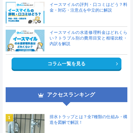
イースマイルの評判・口コミはどう？料
金・対応・注意点を中立的に解説
イースマイルの水道修理料金はどれくら
い？トラブル別の費用目安と相場比較・
内訳を解説
コラム一覧を見る
アクセスランキング
排水トラップとは？全7種類の仕組み・構
1
造を図解で解説！