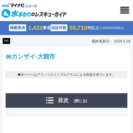
1,422
55,710
掲載業者
業者
相談件数
件以上
※2026年8月時点
PR
最終更新日： 2026.5.18
㈱カンザイ-大館市
◆本ページはアフィリエイトプログラムによる収益を得ています。
目次
[閉じる]