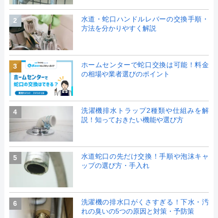
水道・蛇口ハンドルレバーの交換手順・
2
方法を分かりやすく解説
ホームセンターで蛇口交換は可能！料金
3
の相場や業者選びのポイント
洗濯機排水トラップ2種類や仕組みを解
4
説！知っておきたい機能や選び方
水道蛇口の先だけ交換！手順や泡沫キャ
5
ップの選び方・手入れ
洗濯機の排水口がくさすぎる！下水・汚
6
れの臭いの5つの原因と対策・予防策