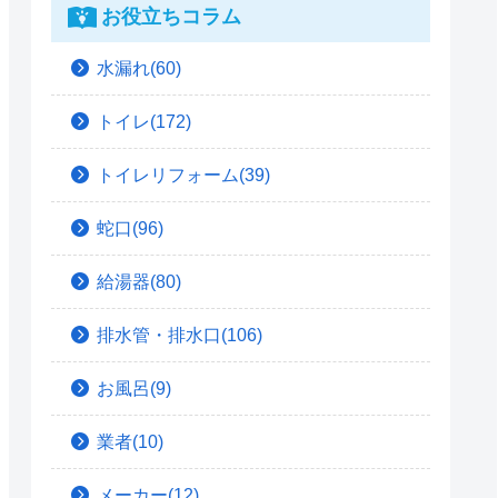
お役立ちコラム
水漏れ(60)
トイレ(172)
トイレリフォーム(39)
蛇口(96)
給湯器(80)
排水管・排水口(106)
お風呂(9)
業者(10)
メーカー(12)