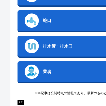
蛇口
排水管・排水口
業者
※本記事は公開時点の情報であり、最新のもの
PR