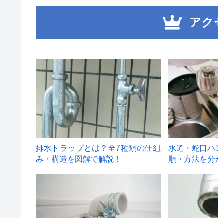
アク
1
2
排水トラップとは？全7種類の仕組
水道・蛇口ハ
み・構造を図解で解説！
順・方法を分
4
5