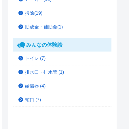
掃除(19)
助成金・補助金(1)
みんなの体験談
トイレ
(7)
排水口・排水管
(1)
給湯器
(4)
蛇口
(7)