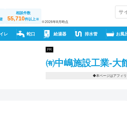
相談件数
55,710
者
件以上
※
※2026年8月時点
イレ
蛇口
給湯器
排水管
お風
PR
㈲中嶋施設工業-大
◆本ページはアフィリ