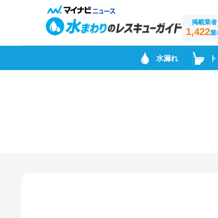
掲載業者
1,422
業
水漏れ
ト