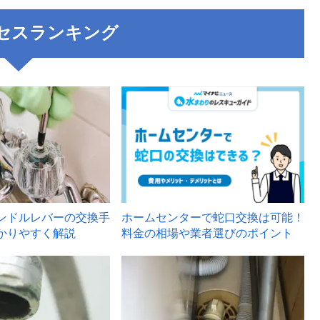
セスランキング
3
ンドルレバーの交換手
ホームセンターで蛇口交換は可能！
かりやすく解説
料金の相場や業者選びのポイント
6