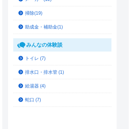
掃除(19)
助成金・補助金(1)
みんなの体験談
トイレ
(7)
排水口・排水管
(1)
給湯器
(4)
蛇口
(7)