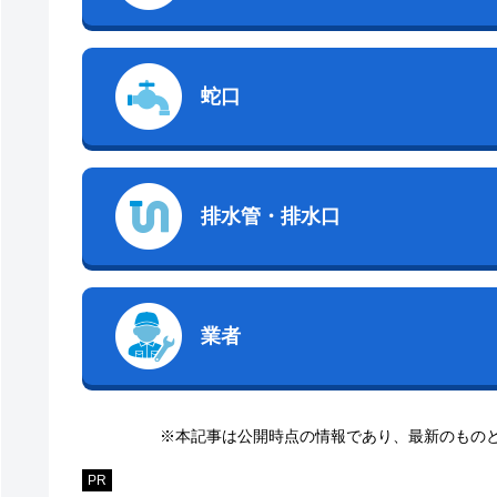
蛇口
排水管・排水口
業者
※本記事は公開時点の情報であり、最新のもの
PR