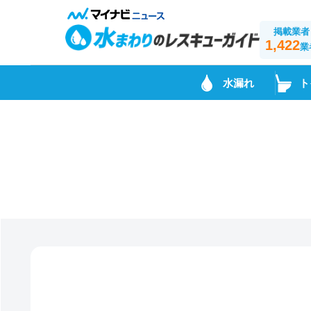
掲載業者
1,422
業
水漏れ
ト