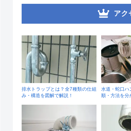
アク
1
2
排水トラップとは？全7種類の仕組
水道・蛇口ハ
み・構造を図解で解説！
順・方法を分
4
5