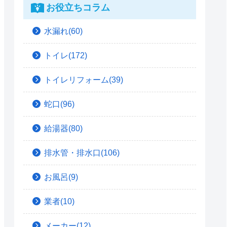
お役立ちコラム
水漏れ(60)
トイレ(172)
トイレリフォーム(39)
蛇口(96)
給湯器(80)
排水管・排水口(106)
お風呂(9)
業者(10)
メーカー(12)