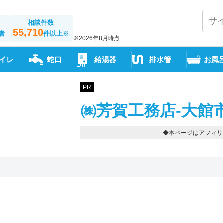
相談件数
55,710
者
件以上
※
※2026年8月時点
イレ
蛇口
給湯器
排水管
お風
PR
㈱芳賀工務店-大館
◆本ページはアフィリ