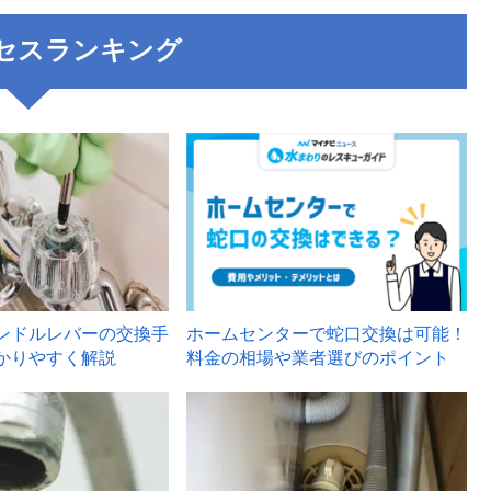
セスランキング
3
ンドルレバーの交換手
ホームセンターで蛇口交換は可能！
かりやすく解説
料金の相場や業者選びのポイント
6