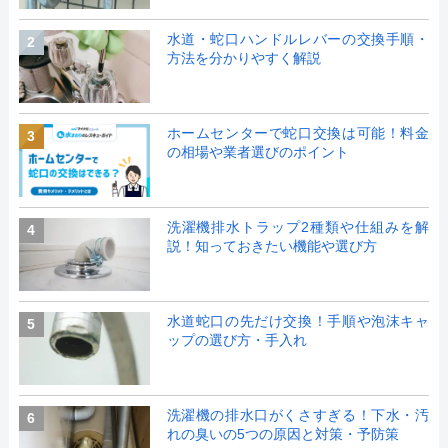
水道・蛇口ハンドルレバーの交換手順・
2
方法を分かりやすく解説
ホームセンターで蛇口交換は可能！料金
3
の相場や業者選びのポイント
洗濯機排水トラップ2種類や仕組みを解
4
説！知っておきたい機能や選び方
水道蛇口の先だけ交換！手順や泡沫キャ
5
ップの選び方・手入れ
洗濯機の排水口がくさすぎる！下水・汚
6
れの臭いの5つの原因と対策・予防策