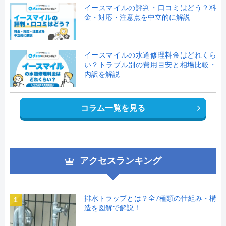
イースマイルの評判・口コミはどう？料
金・対応・注意点を中立的に解説
イースマイルの水道修理料金はどれくら
い？トラブル別の費用目安と相場比較・
内訳を解説
コラム一覧を見る
アクセスランキング
排水トラップとは？全7種類の仕組み・構
1
造を図解で解説！