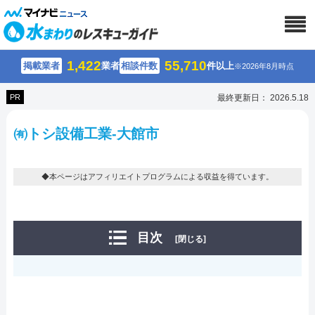
1,422
55,710
掲載業者
業者
相談件数
件以上
※2026年8月時点
PR
最終更新日： 2026.5.18
㈲トシ設備工業-大館市
◆本ページはアフィリエイトプログラムによる収益を得ています。
目次
[閉じる]