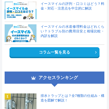
イースマイルの評判・口コミはどう？料
金・対応・注意点を中立的に解説
イースマイルの水道修理料金はどれくら
い？トラブル別の費用目安と相場比較・
内訳を解説
コラム一覧を見る
アクセスランキング
排水トラップとは？全7種類の仕組み・構
1
造を図解で解説！