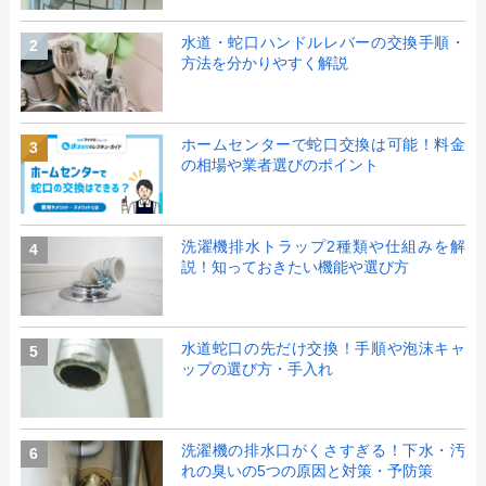
水道・蛇口ハンドルレバーの交換手順・
2
方法を分かりやすく解説
ホームセンターで蛇口交換は可能！料金
3
の相場や業者選びのポイント
洗濯機排水トラップ2種類や仕組みを解
4
説！知っておきたい機能や選び方
水道蛇口の先だけ交換！手順や泡沫キャ
5
ップの選び方・手入れ
洗濯機の排水口がくさすぎる！下水・汚
6
れの臭いの5つの原因と対策・予防策