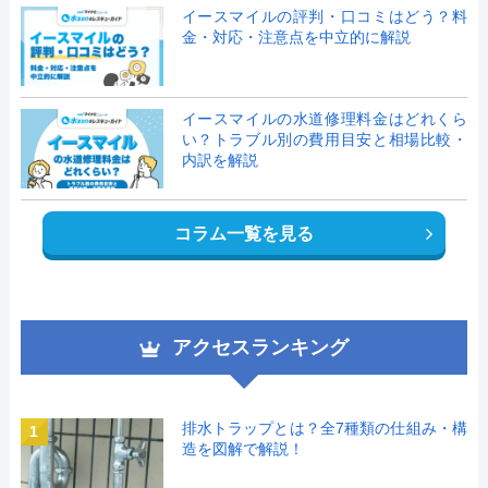
イースマイルの評判・口コミはどう？料
金・対応・注意点を中立的に解説
イースマイルの水道修理料金はどれくら
い？トラブル別の費用目安と相場比較・
内訳を解説
コラム一覧を見る
アクセスランキング
排水トラップとは？全7種類の仕組み・構
1
造を図解で解説！