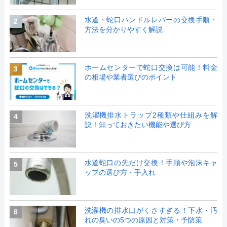
水道・蛇口ハンドルレバーの交換手順・
2
方法を分かりやすく解説
ホームセンターで蛇口交換は可能！料金
3
の相場や業者選びのポイント
洗濯機排水トラップ2種類や仕組みを解
4
説！知っておきたい機能や選び方
水道蛇口の先だけ交換！手順や泡沫キャ
5
ップの選び方・手入れ
洗濯機の排水口がくさすぎる！下水・汚
6
れの臭いの5つの原因と対策・予防策