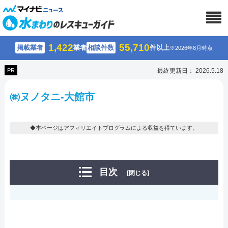
1,422
55,710
掲載業者
業者
相談件数
件以上
※2026年8月時点
PR
最終更新日： 2026.5.18
㈱ヌノタニ-大館市
◆本ページはアフィリエイトプログラムによる収益を得ています。
目次
[閉じる]