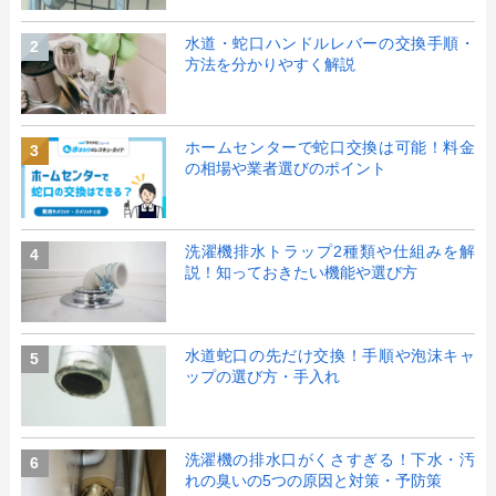
水道・蛇口ハンドルレバーの交換手順・
2
方法を分かりやすく解説
ホームセンターで蛇口交換は可能！料金
3
の相場や業者選びのポイント
洗濯機排水トラップ2種類や仕組みを解
4
説！知っておきたい機能や選び方
水道蛇口の先だけ交換！手順や泡沫キャ
5
ップの選び方・手入れ
洗濯機の排水口がくさすぎる！下水・汚
6
れの臭いの5つの原因と対策・予防策