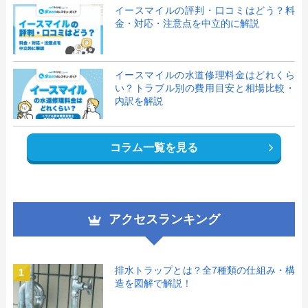
イースマイルの評判・口コミはどう？料
金・対応・注意点を中立的に解説
イースマイルの水道修理料金はどれくら
い？トラブル別の費用目安と相場比較・
内訳を解説
コラム一覧を見る
アクセスランキング
排水トラップとは？全7種類の仕組み・構
1
造を図解で解説！