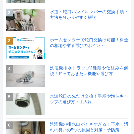
水道・蛇口ハンドルレバーの交換手順・
2
方法を分かりやすく解説
ホームセンターで蛇口交換は可能！料金
3
の相場や業者選びのポイント
洗濯機排水トラップ2種類や仕組みを解
4
説！知っておきたい機能や選び方
水道蛇口の先だけ交換！手順や泡沫キャ
5
ップの選び方・手入れ
洗濯機の排水口がくさすぎる！下水・汚
6
れの臭いの5つの原因と対策・予防策