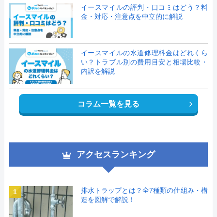
イースマイルの評判・口コミはどう？料
金・対応・注意点を中立的に解説
イースマイルの水道修理料金はどれくら
い？トラブル別の費用目安と相場比較・
内訳を解説
コラム一覧を見る
アクセスランキング
排水トラップとは？全7種類の仕組み・構
1
造を図解で解説！