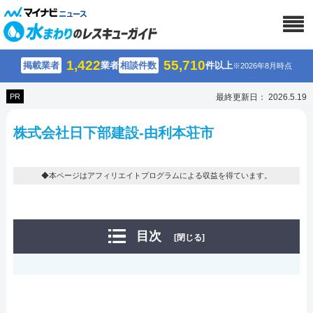
1,422
55,710
掲載業者
業者
相談件数
件以上
※2026年8月時点
PR
最終更新日： 2026.5.19
株式会社日下部建設-由利本荘市
◆本ページはアフィリエイトプログラムによる収益を得ています。
目次
[閉じる]