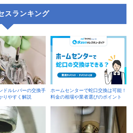
セスランキング
3
ンドルレバーの交換手
ホームセンターで蛇口交換は可能！
かりやすく解説
料金の相場や業者選びのポイント
6