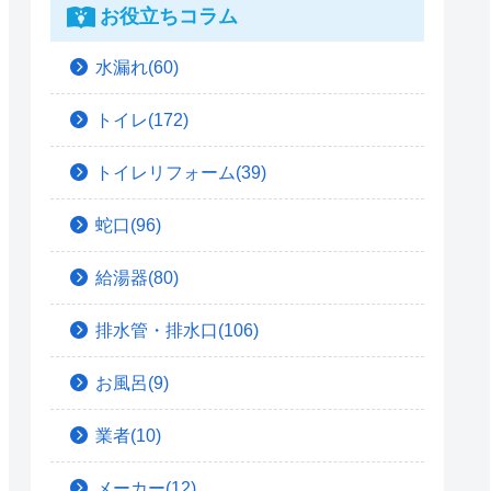
お役立ちコラム
水漏れ(60)
トイレ(172)
トイレリフォーム(39)
蛇口(96)
給湯器(80)
排水管・排水口(106)
お風呂(9)
業者(10)
メーカー(12)