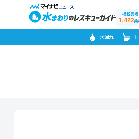
掲載業者
1,422
業
水漏れ
ト