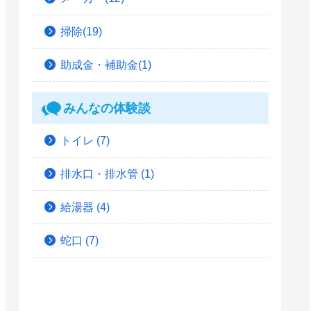
掃除(19)
助成金・補助金(1)
みんなの体験談
トイレ
(7)
排水口・排水管
(1)
給湯器
(4)
蛇口
(7)