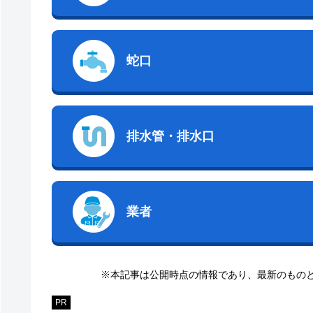
蛇口
排水管・排水口
業者
※本記事は公開時点の情報であり、最新のもの
PR