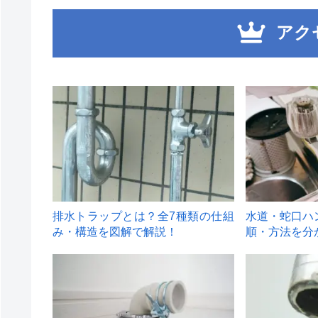
アク
1
2
排水トラップとは？全7種類の仕組
水道・蛇口ハ
み・構造を図解で解説！
順・方法を分
4
5