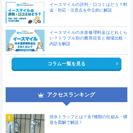
イースマイルの評判・口コミはどう？料
金・対応・注意点を中立的に解説
イースマイルの水道修理料金はどれくら
い？トラブル別の費用目安と相場比較・
内訳を解説
コラム一覧を見る
アクセスランキング
排水トラップとは？全7種類の仕組み・構
1
造を図解で解説！