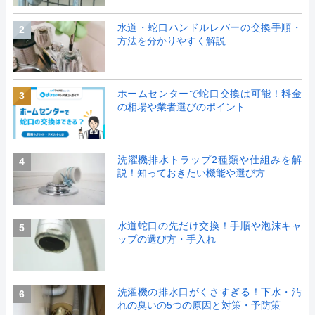
水道・蛇口ハンドルレバーの交換手順・
2
方法を分かりやすく解説
ホームセンターで蛇口交換は可能！料金
3
の相場や業者選びのポイント
洗濯機排水トラップ2種類や仕組みを解
4
説！知っておきたい機能や選び方
水道蛇口の先だけ交換！手順や泡沫キャ
5
ップの選び方・手入れ
洗濯機の排水口がくさすぎる！下水・汚
6
れの臭いの5つの原因と対策・予防策