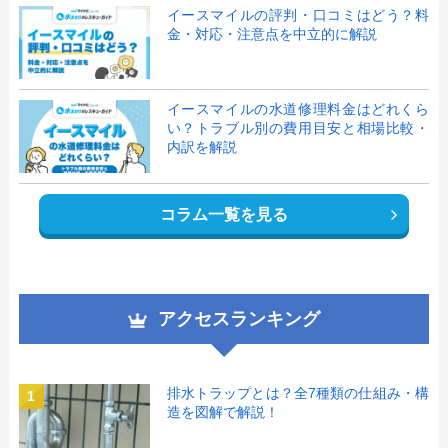
イースマイルの評判・口コミはどう？料
金・対応・注意点を中立的に解説
イースマイルの水道修理料金はどれくら
い？トラブル別の費用目安と相場比較・
内訳を解説
コラム一覧を見る
アクセスランキング
排水トラップとは？全7種類の仕組み・構
1
造を図解で解説！