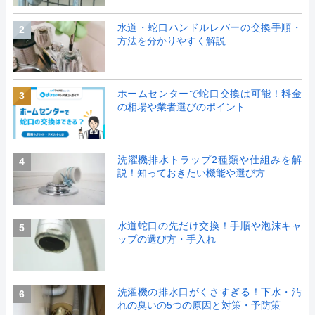
水道・蛇口ハンドルレバーの交換手順・
2
方法を分かりやすく解説
ホームセンターで蛇口交換は可能！料金
3
の相場や業者選びのポイント
洗濯機排水トラップ2種類や仕組みを解
4
説！知っておきたい機能や選び方
水道蛇口の先だけ交換！手順や泡沫キャ
5
ップの選び方・手入れ
洗濯機の排水口がくさすぎる！下水・汚
6
れの臭いの5つの原因と対策・予防策