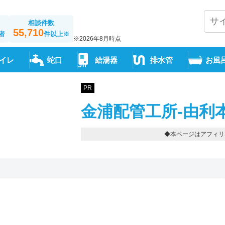
相談件数
55,710
者
件以上
※
※2026年8月時点
イレ
蛇口
給湯器
排水管
お風
PR
金浦配管工所-由利
◆本ページはアフィリ