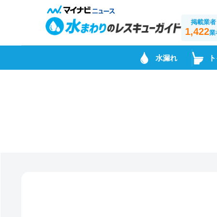
掲載業者
1,422
業
水漏れ
ト