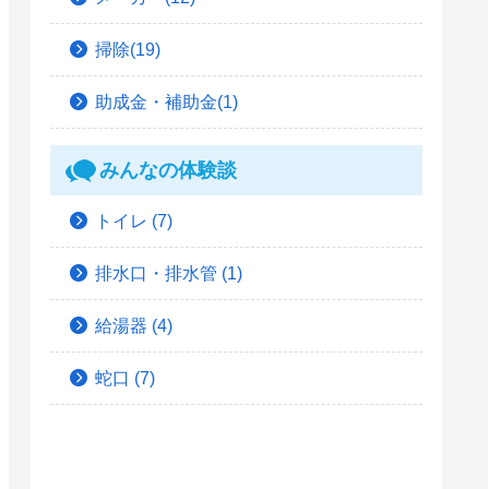
掃除(19)
助成金・補助金(1)
みんなの体験談
トイレ
(7)
排水口・排水管
(1)
給湯器
(4)
蛇口
(7)