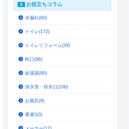
お役立ちコラム
水漏れ(60)
トイレ(172)
トイレリフォーム(39)
蛇口(96)
給湯器(80)
排水管・排水口(106)
お風呂(9)
業者(10)
メーカー(12)