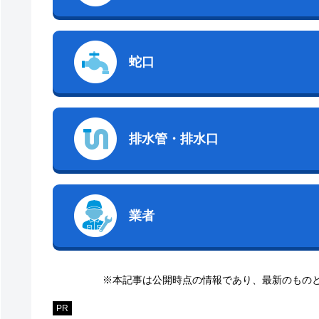
蛇口
排水管・排水口
業者
※本記事は公開時点の情報であり、最新のもの
PR