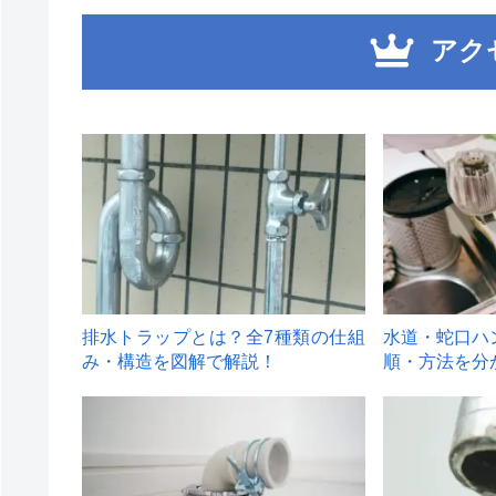
アク
1
2
排水トラップとは？全7種類の仕組
水道・蛇口ハ
み・構造を図解で解説！
順・方法を分
4
5