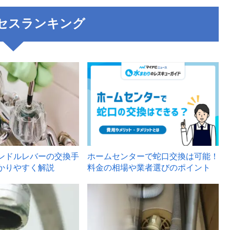
セスランキング
3
ンドルレバーの交換手
ホームセンターで蛇口交換は可能！
かりやすく解説
料金の相場や業者選びのポイント
6