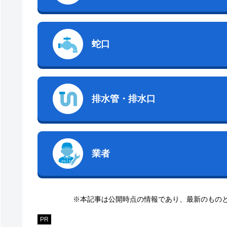
蛇口
排水管・排水口
業者
※本記事は公開時点の情報であり、最新のもの
PR