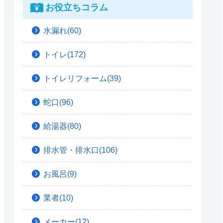
お役立ちコラム
水漏れ(60)
トイレ(172)
トイレリフォーム(39)
蛇口(96)
給湯器(80)
排水管・排水口(106)
お風呂(9)
業者(10)
メーカー(12)