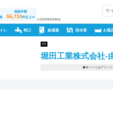
相談件数
55,710
者
件以上
※
※2026年8月時点
イレ
蛇口
給湯器
排水管
お風
PR
堀田工業株式会社-
◆本ページはアフィリ