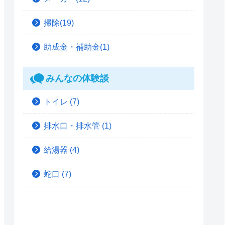
掃除(19)
助成金・補助金(1)
みんなの体験談
トイレ
(7)
排水口・排水管
(1)
給湯器
(4)
蛇口
(7)