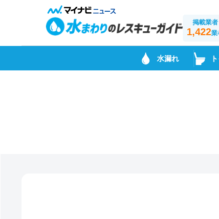
掲載業者
1,422
業
水漏れ
ト