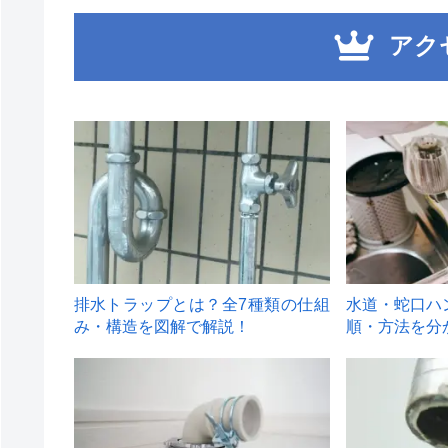
アク
1
2
排水トラップとは？全7種類の仕組
水道・蛇口ハ
み・構造を図解で解説！
順・方法を分
4
5