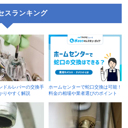
セスランキング
3
ンドルレバーの交換手
ホームセンターで蛇口交換は可能！
かりやすく解説
料金の相場や業者選びのポイント
6