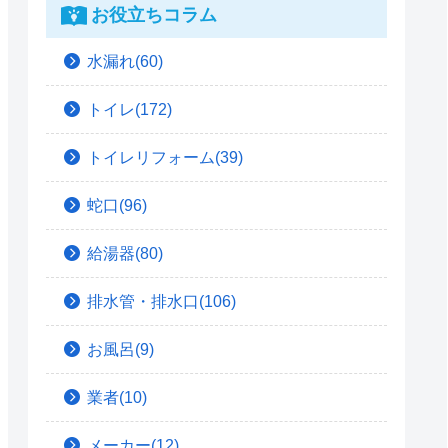
お役立ちコラム
水漏れ(60)
トイレ(172)
トイレリフォーム(39)
蛇口(96)
給湯器(80)
排水管・排水口(106)
お風呂(9)
業者(10)
メーカー(12)