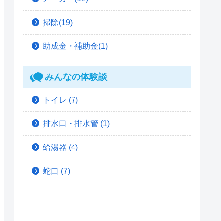
掃除(19)
助成金・補助金(1)
みんなの体験談
トイレ
(7)
排水口・排水管
(1)
給湯器
(4)
蛇口
(7)