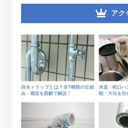
アク
1
2
排水トラップとは？全7種類の仕組
水道・蛇口ハ
み・構造を図解で解説！
順・方法を分
4
5