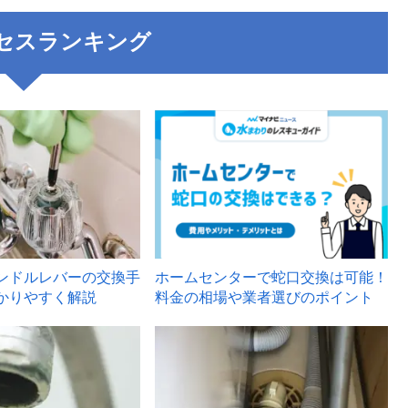
セスランキング
3
ンドルレバーの交換手
ホームセンターで蛇口交換は可能！
かりやすく解説
料金の相場や業者選びのポイント
6