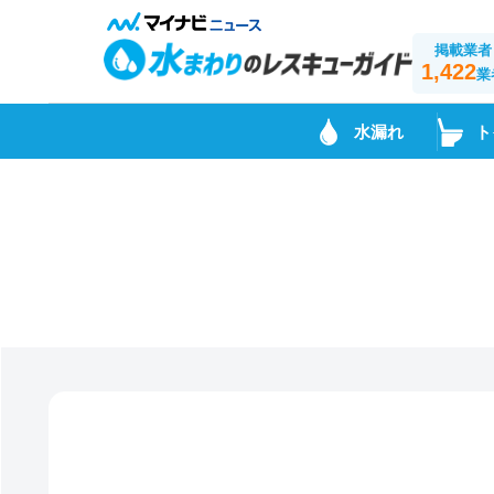
掲載業者
1,422
業
水漏れ
ト