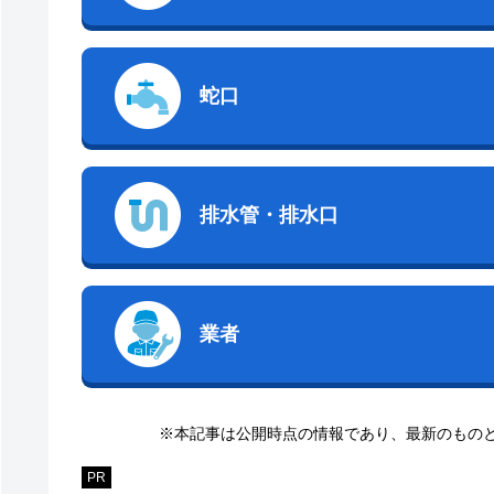
蛇口
排水管・排水口
業者
※本記事は公開時点の情報であり、最新のもの
PR