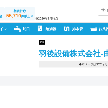
相談件数
55,710
者
件以上
※
※2026年8月時点
イレ
蛇口
給湯器
排水管
お風
PR
羽後設備株式会社-
◆本ページはアフィリ