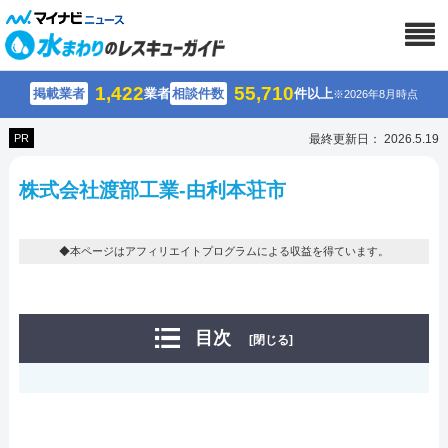
1,422
55,710
掲載業者
業者
相談件数
件以上
※2026年8月時点
PR
最終更新日： 2026.5.19
株式会社渡部工業-由利本荘市
◆本ページはアフィリエイトプログラムによる収益を得ています。
目次
[閉じる]