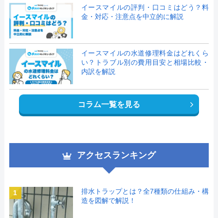
イースマイルの評判・口コミはどう？料
金・対応・注意点を中立的に解説
イースマイルの水道修理料金はどれくら
い？トラブル別の費用目安と相場比較・
内訳を解説
コラム一覧を見る
アクセスランキング
排水トラップとは？全7種類の仕組み・構
1
造を図解で解説！