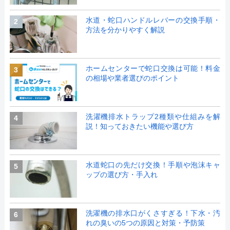
水道・蛇口ハンドルレバーの交換手順・
2
方法を分かりやすく解説
ホームセンターで蛇口交換は可能！料金
3
の相場や業者選びのポイント
洗濯機排水トラップ2種類や仕組みを解
4
説！知っておきたい機能や選び方
水道蛇口の先だけ交換！手順や泡沫キャ
5
ップの選び方・手入れ
洗濯機の排水口がくさすぎる！下水・汚
6
れの臭いの5つの原因と対策・予防策