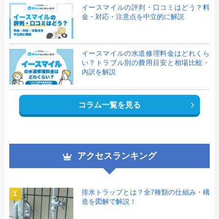
イースマイルの評判・口コミはどう？料
金・対応・注意点を中立的に解説
イースマイルの水道修理料金はどれくら
い？トラブル別の費用目安と相場比較・
内訳を解説
コラム一覧を見る
アクセスランキング
排水トラップとは？全7種類の仕組み・構
1
造を図解で解説！