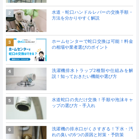
水道・蛇口ハンドルレバーの交換手順・
2
方法を分かりやすく解説
ホームセンターで蛇口交換は可能！料金
3
の相場や業者選びのポイント
洗濯機排水トラップ2種類や仕組みを解
4
説！知っておきたい機能や選び方
水道蛇口の先だけ交換！手順や泡沫キャ
5
ップの選び方・手入れ
洗濯機の排水口がくさすぎる！下水・汚
6
れの臭いの5つの原因と対策・予防策