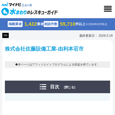
1,422
55,710
掲載業者
業者
相談件数
件以上
※2026年8月時点
PR
最終更新日： 2026.5.19
株式会社佐藤設備工業-由利本荘市
◆本ページはアフィリエイトプログラムによる収益を得ています。
目次
[閉じる]