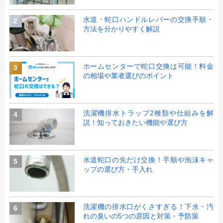
水道・蛇口ハンドルレバーの交換手順・
2
方法を分かりやすく解説
ホームセンターで蛇口交換は可能！料金
3
の相場や業者選びのポイント
洗濯機排水トラップ2種類や仕組みを解
4
説！知っておきたい機能や選び方
水道蛇口の先だけ交換！手順や泡沫キャ
5
ップの選び方・手入れ
洗濯機の排水口がくさすぎる！下水・汚
6
れの臭いの5つの原因と対策・予防策