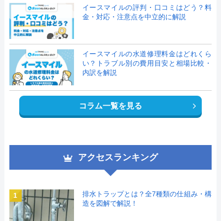
イースマイルの評判・口コミはどう？料
金・対応・注意点を中立的に解説
イースマイルの水道修理料金はどれくら
い？トラブル別の費用目安と相場比較・
内訳を解説
コラム一覧を見る
アクセスランキング
排水トラップとは？全7種類の仕組み・構
1
造を図解で解説！