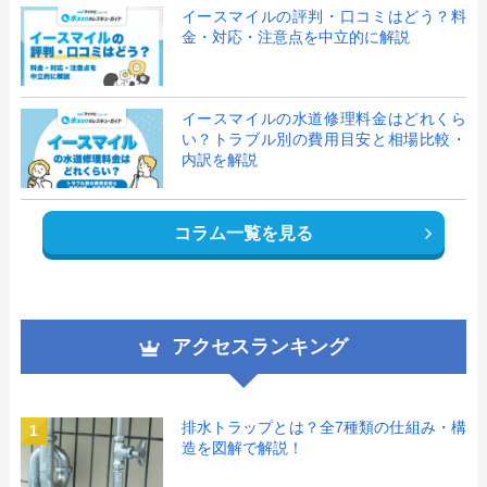
イースマイルの評判・口コミはどう？料
金・対応・注意点を中立的に解説
イースマイルの水道修理料金はどれくら
い？トラブル別の費用目安と相場比較・
内訳を解説
コラム一覧を見る
アクセスランキング
排水トラップとは？全7種類の仕組み・構
1
造を図解で解説！