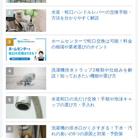
水道・蛇口ハンドルレバーの交換手順・
2
方法を分かりやすく解説
ホームセンターで蛇口交換は可能！料金
3
の相場や業者選びのポイント
洗濯機排水トラップ2種類や仕組みを解
4
説！知っておきたい機能や選び方
水道蛇口の先だけ交換！手順や泡沫キャ
5
ップの選び方・手入れ
洗濯機の排水口がくさすぎる！下水・汚
6
れの臭いの5つの原因と対策・予防策