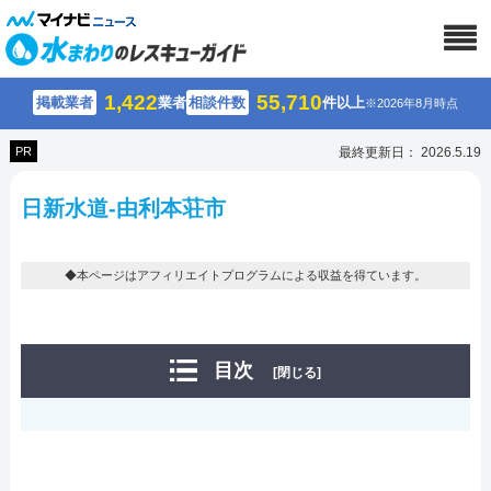
1,422
55,710
掲載業者
業者
相談件数
件以上
※2026年8月時点
PR
最終更新日： 2026.5.19
日新水道-由利本荘市
◆本ページはアフィリエイトプログラムによる収益を得ています。
目次
[閉じる]