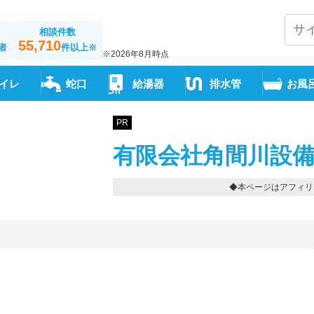
相談件数
55,710
者
件以上
※
※2026年8月時点
イレ
蛇口
給湯器
排水管
お風
PR
有限会社角間川設備
◆本ページはアフィリ