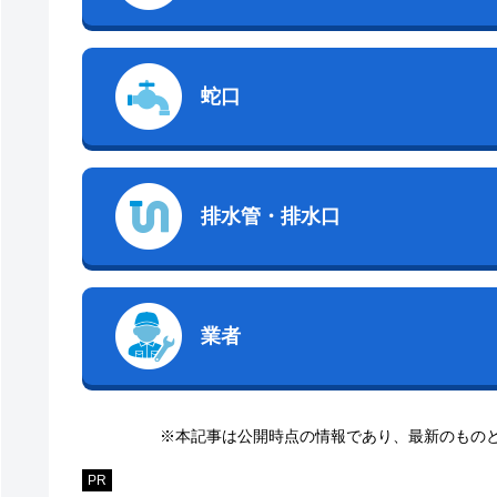
蛇口
排水管・排水口
業者
※本記事は公開時点の情報であり、最新のもの
PR