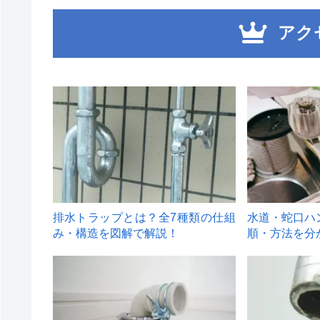
アク
1
2
排水トラップとは？全7種類の仕組
水道・蛇口ハ
み・構造を図解で解説！
順・方法を分
4
5