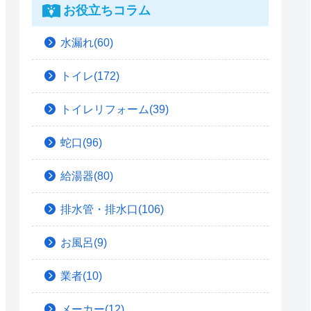
お役立ちコラム
水漏れ(60)
トイレ(172)
トイレリフォーム(39)
蛇口(96)
給湯器(80)
排水管・排水口(106)
お風呂(9)
業者(10)
メーカー(12)