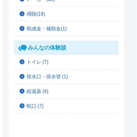
掃除(19)
助成金・補助金(1)
みんなの体験談
トイレ
(7)
排水口・排水管
(1)
給湯器
(4)
蛇口
(7)