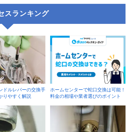
セスランキング
3
ンドルレバーの交換手
ホームセンターで蛇口交換は可能！
かりやすく解説
料金の相場や業者選びのポイント
6