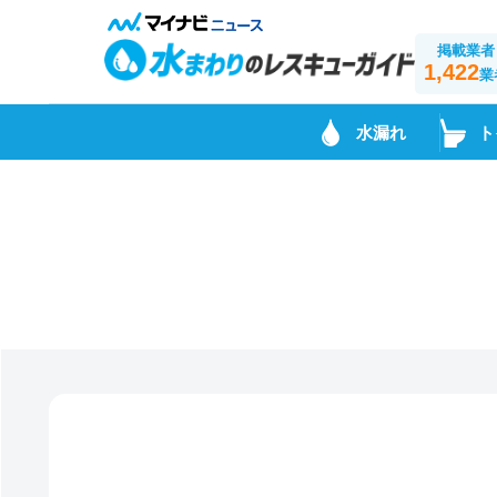
掲載業者
1,422
業
水漏れ
ト