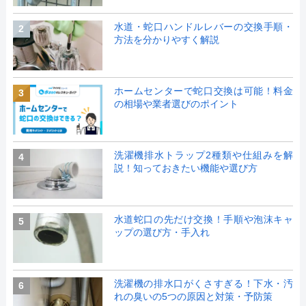
水道・蛇口ハンドルレバーの交換手順・
2
方法を分かりやすく解説
ホームセンターで蛇口交換は可能！料金
3
の相場や業者選びのポイント
洗濯機排水トラップ2種類や仕組みを解
4
説！知っておきたい機能や選び方
水道蛇口の先だけ交換！手順や泡沫キャ
5
ップの選び方・手入れ
洗濯機の排水口がくさすぎる！下水・汚
6
れの臭いの5つの原因と対策・予防策