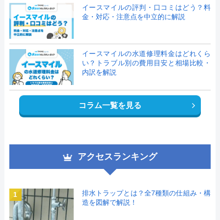
イースマイルの評判・口コミはどう？料
金・対応・注意点を中立的に解説
イースマイルの水道修理料金はどれくら
い？トラブル別の費用目安と相場比較・
内訳を解説
コラム一覧を見る
アクセスランキング
排水トラップとは？全7種類の仕組み・構
1
造を図解で解説！