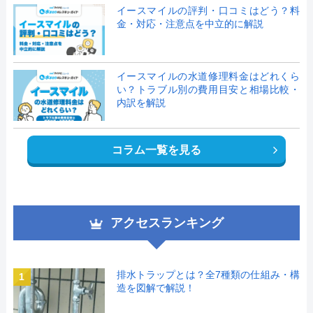
イースマイルの評判・口コミはどう？料
金・対応・注意点を中立的に解説
イースマイルの水道修理料金はどれくら
い？トラブル別の費用目安と相場比較・
内訳を解説
コラム一覧を見る
アクセスランキング
排水トラップとは？全7種類の仕組み・構
1
造を図解で解説！