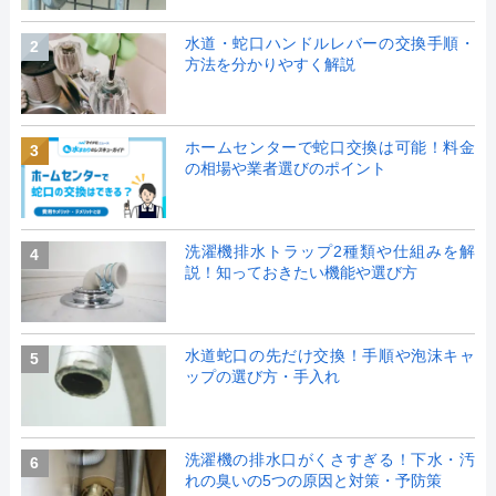
水道・蛇口ハンドルレバーの交換手順・
2
方法を分かりやすく解説
ホームセンターで蛇口交換は可能！料金
3
の相場や業者選びのポイント
洗濯機排水トラップ2種類や仕組みを解
4
説！知っておきたい機能や選び方
水道蛇口の先だけ交換！手順や泡沫キャ
5
ップの選び方・手入れ
洗濯機の排水口がくさすぎる！下水・汚
6
れの臭いの5つの原因と対策・予防策