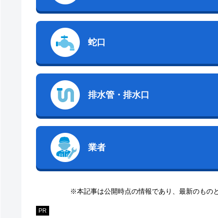
蛇口
排水管・排水口
業者
※本記事は公開時点の情報であり、最新のもの
PR