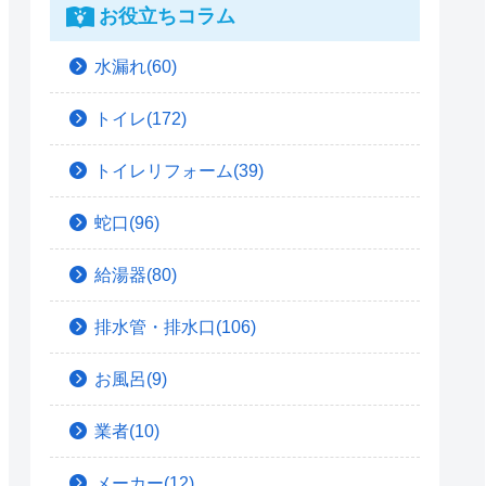
お役立ちコラム
水漏れ(60)
トイレ(172)
トイレリフォーム(39)
蛇口(96)
給湯器(80)
排水管・排水口(106)
お風呂(9)
業者(10)
メーカー(12)