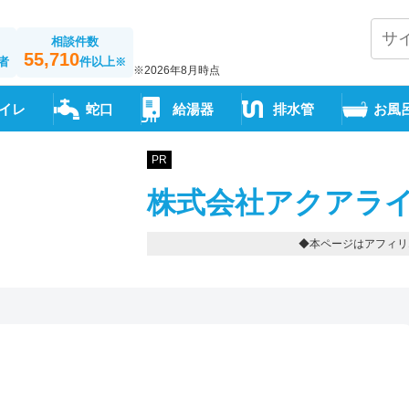
相談件数
55,710
者
件以上
※
※2026年8月時点
イレ
蛇口
給湯器
排水管
お風
PR
株式会社アクアライ
◆本ページはアフィリ