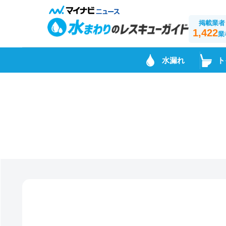
掲載業者
1,422
業
水漏れ
ト