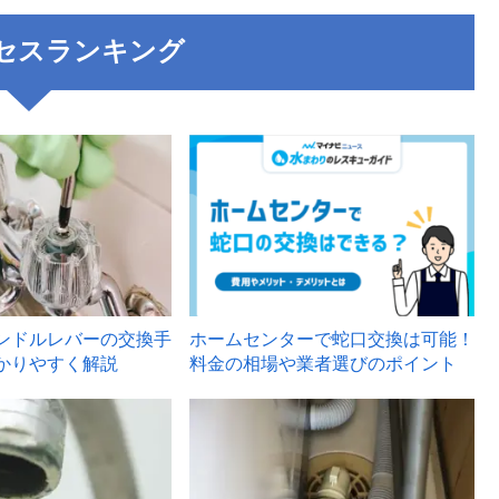
セスランキング
3
ンドルレバーの交換手
ホームセンターで蛇口交換は可能！
かりやすく解説
料金の相場や業者選びのポイント
6