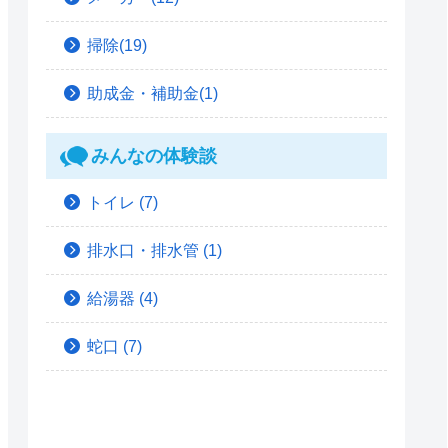
掃除(19)
助成金・補助金(1)
みんなの体験談
トイレ
(7)
排水口・排水管
(1)
給湯器
(4)
蛇口
(7)