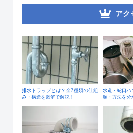
アク
1
2
排水トラップとは？全7種類の仕組
水道・蛇口ハ
み・構造を図解で解説！
順・方法を分
4
5