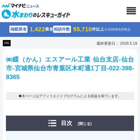
1,422
55,710
掲載業者
業者
相談件数
件以上
※2026年8月時点
PR
最終更新日： 2026.5.19
㈱鐶（かん）エスアール工業 仙台支店-仙台
市-宮城県仙台市青葉区木町通1丁目-022-398-
8365
◆本ページはアフィリエイトプログラムによる収益を得ています。
目次
[閉じる]