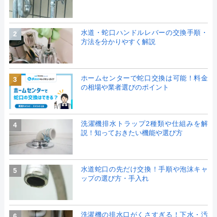
水道・蛇口ハンドルレバーの交換手順・
2
方法を分かりやすく解説
ホームセンターで蛇口交換は可能！料金
3
の相場や業者選びのポイント
洗濯機排水トラップ2種類や仕組みを解
4
説！知っておきたい機能や選び方
水道蛇口の先だけ交換！手順や泡沫キャ
5
ップの選び方・手入れ
洗濯機の排水口がくさすぎる！下水・汚
6