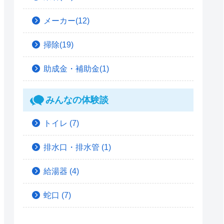
メーカー(12)
掃除(19)
助成金・補助金(1)
みんなの体験談
トイレ
(7)
排水口・排水管
(1)
給湯器
(4)
蛇口
(7)