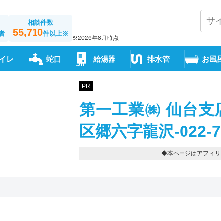
相談件数
55,710
者
件以上
※
※2026年8月時点
イレ
蛇口
給湯器
排水管
お風
PR
第一工業㈱ 仙台支
区郷六字龍沢-022-72
◆本ページはアフィリ