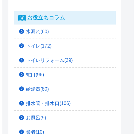
お役立ちコラム
水漏れ(60)
トイレ(172)
トイレリフォーム(39)
蛇口(96)
給湯器(80)
排水管・排水口(106)
お風呂(9)
業者(10)