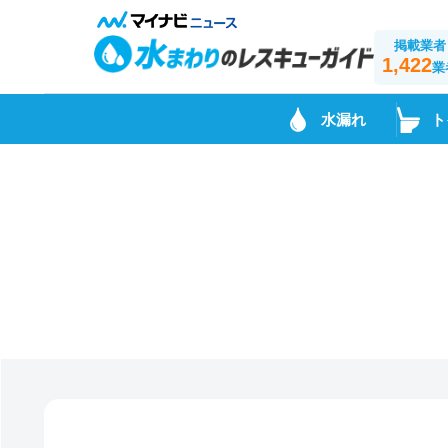
掲載業者
1,422
業
水漏れ
ト