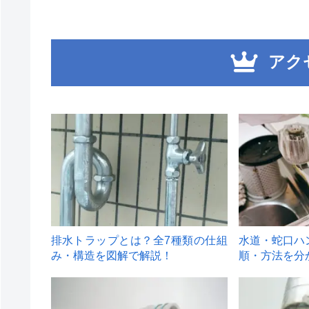
アク
1
2
排水トラップとは？全7種類の仕組
水道・蛇口ハ
み・構造を図解で解説！
順・方法を分
4
5