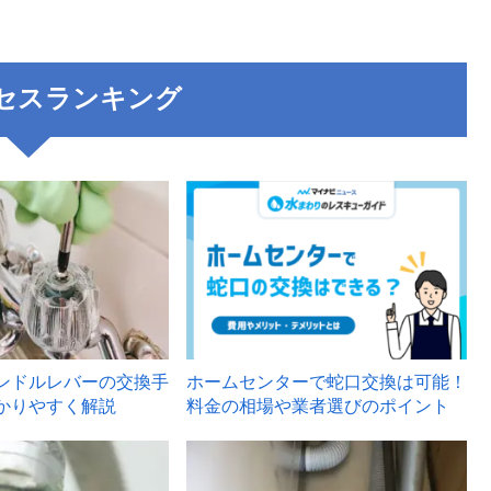
セスランキング
3
ンドルレバーの交換手
ホームセンターで蛇口交換は可能！
かりやすく解説
料金の相場や業者選びのポイント
6