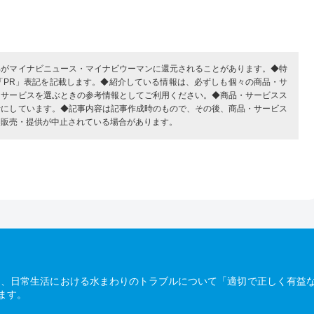
部がマイナビニュース・マイナビウーマンに還元されることがあります。◆特
「PR」表記を記載します。◆紹介している情報は、必ずしも個々の商品・サ
・サービスを選ぶときの参考情報としてご利用ください。◆商品・サービスス
考にしています。◆記事内容は記事作成時のもので、その後、商品・サービス
、販売・提供が中止されている場合があります。
は、日常生活における水まわりのトラブルについて「適切で正しく有益
ます。