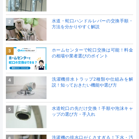
水道・蛇口ハンドルレバーの交換手順・
2
方法を分かりやすく解説
ホームセンターで蛇口交換は可能！料金
3
の相場や業者選びのポイント
洗濯機排水トラップ2種類や仕組みを解
4
説！知っておきたい機能や選び方
水道蛇口の先だけ交換！手順や泡沫キャ
5
ップの選び方・手入れ
洗濯機の排水口がくさすぎる！下水・汚
6