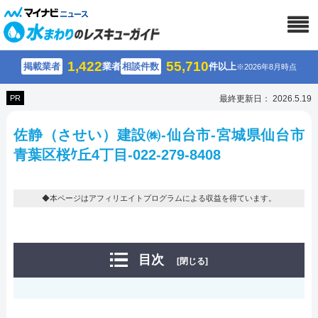
1,422
55,710
掲載業者
業者
相談件数
件以上
※2026年8月時点
PR
最終更新日： 2026.5.19
佐静（させい）建設㈱-仙台市-宮城県仙台市
青葉区桜ｹ丘4丁目-022-279-8408
◆本ページはアフィリエイトプログラムによる収益を得ています。
目次
[閉じる]