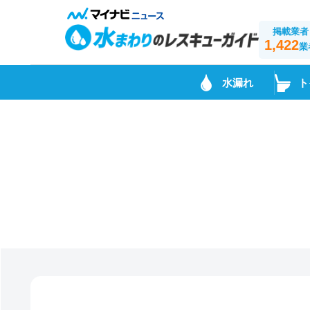
掲載業者
1,422
業
水漏れ
ト