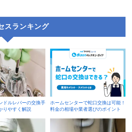
セスランキング
3
ンドルレバーの交換手
ホームセンターで蛇口交換は可能！
かりやすく解説
料金の相場や業者選びのポイント
6