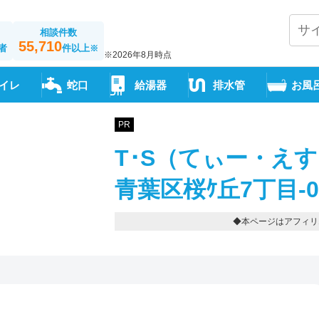
相談件数
55,710
者
件以上
※
※2026年8月時点
イレ
蛇口
給湯器
排水管
お風
PR
T･S（てぃー・え
青葉区桜ｹ丘7丁目-022
◆本ページはアフィリ