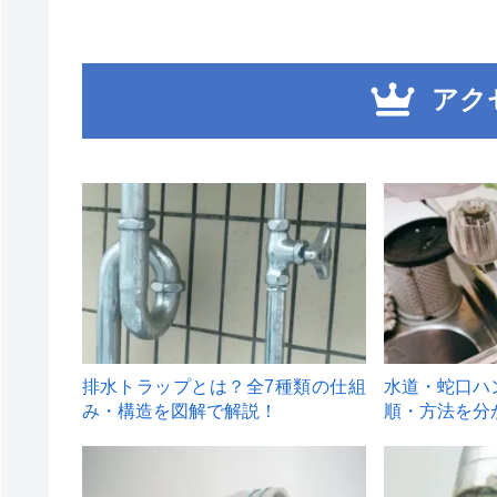
アク
1
2
排水トラップとは？全7種類の仕組
水道・蛇口ハ
み・構造を図解で解説！
順・方法を分
4
5