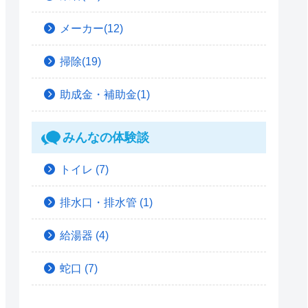
メーカー(12)
掃除(19)
助成金・補助金(1)
みんなの体験談
トイレ
(7)
排水口・排水管
(1)
給湯器
(4)
蛇口
(7)