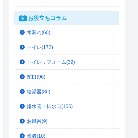
お役立ちコラム
水漏れ(60)
トイレ(172)
トイレリフォーム(39)
蛇口(96)
給湯器(80)
排水管・排水口(106)
お風呂(9)
業者(10)