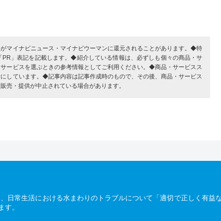
部がマイナビニュース・マイナビウーマンに還元されることがあります。◆特
「PR」表記を記載します。◆紹介している情報は、必ずしも個々の商品・サ
・サービスを選ぶときの参考情報としてご利用ください。◆商品・サービスス
考にしています。◆記事内容は記事作成時のもので、その後、商品・サービス
、販売・提供が中止されている場合があります。
は、日常生活における水まわりのトラブルについて「適切で正しく有益
ます。